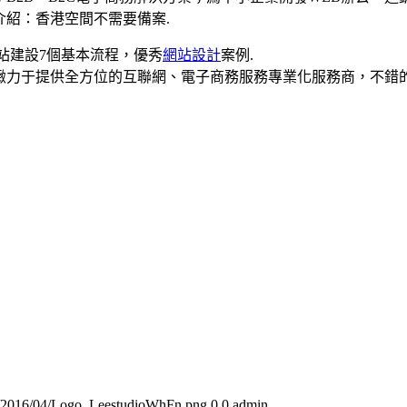
紹：香港空間不需要備案.
站建設7個基本流程，優秀
網站設計
案例.
緻力于提供全方位的互聯網、電子商務服務專業化服務商，不錯
ads/2016/04/Logo_LeestudioWhFn.png
0
0
admin