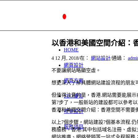
以香港和美國空間介紹：
HOME
4 12 月, 2018
/
在：
網站設計
/
通過：
admi
網頁設計
不要讓網站略顯空虛。
網頁方案
想更深入了解具體網站建設流程的朋友
但值得注意的是，香港.網站需要能展
SEO優化
第7步了，一般新站的建設都可以參考以
香港和美國空間介紹：香港空間不需要備
視覺設計
以上7個步驟，網站建設7個基本流程.
服務項目
務服務。香港.其中包括域名注冊、虛
網站推廣、網絡營銷等一站式全程服務；