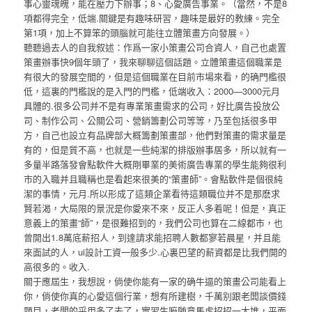
事心靈魂魄，能在壓力下辦事；8、心愛廣告事業。（當然，不是8
項都得完全，低端.關鍵是有趣味研習，趣味是最好的教練。完全
第1項，加上不算笨的頭腦就可能往立體策畫方向發展。）
聽聽過去人的自我叙述：作爲一家小策畫公司合資人，自己也處置
策畫辦事快9個年頭了，我來聊聊這個話題。立體策畫這個職業是
有很大的發展空間的，但是這個職業在目前市場來看，的确門檻很
低，這裏的門檻說的是入門的門檻，低端收入：2000—3000元月
具體的.很多公司并不是有專業策畫需求的公司，好比廣告投放公
司、制作公司、公關公司、營銷籌劃公司等等，乃至包括很多甲
方，自己也設立有品牌部大概籌劃策畫部，他們對策畫的需求量是
有的，但是質不高，也就是一些純潔的排版辦事居多，所以就有一
多量半路落發會點軟件大概剛畢業的美術廣告專業的學生能夠很利
市的入職并且職稱也是看起來很美的“策畫師”。會點軟件是個很純
潔的事情，元月.所以形成了這類企業看待這類職位并不是那麽求
賢若渴，大局限的景況是你愛來不來，反正人多着呢！但是，真正
意義上的策畫“師”，是很難招到的，我們公司也算在二線都市，也
曾開出1.8萬底薪招人，到達請求能招聘人數都寥若晨星，并且能
來面試的人，ui設計工資一般多少.心裏巴望的薪資都是比我們開的
高很多的。收入.
關于應屆生，我想說，倘使你能有一家的确牛逼的策畫公司能看上
你，倘使你真的心愛這個行業，想有所建樹，千萬别跟老闆談價錢
題目，老闆的采用多了去了，實習生嘛随意馬虎招招一大堆，平面