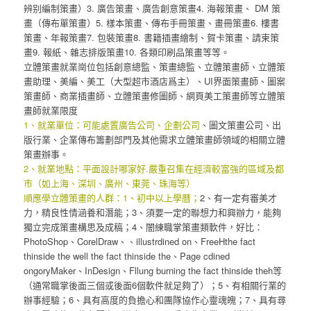
辨别編制策畫）3. 廣告策畫、廣告創意策畫4. 海報策畫、 DM 策
畫（傳布單策畫）5. 樣本策畫、傳布手冊策畫、畫冊策畫6. 樓書
策畫、年報策畫7. 包裝策畫8. 書籍插畫繪制、賀卡策畫、請柬策
畫9. 報紙、雜志排版策畫10. 各類印刷品策畫等等。
立體策畫就業崗位包括創意總監、策畫總監、立體策畫師、立體策
畫助理、美編、美工（大型超市酒店爲主）、UI界面策畫師、圖案
策畫師、商業插畫師、立體策畫修圖師、網頁美工策畫師等立體策
畫師就業限度
1、就業單位：可能處置廣告公司、企劃公司
、圖文策畫公司、出
版行業、企業傳布籌劃部門及其他需求立體策畫師領域的相關立體
策畫辦事。
2、就業地點：平面設計哪家好.嚴重召集在經濟較富強的區域及都
市（如上海、深圳、廣州、東莞、珠海等）
順應學立體策畫的人群：1、初中以上學曆；
2、有一定有審美才
力，精良性情涵養和潛能；3、須要一定的聯想力和興辦力，能夠
獨立完成策畫構思及成稿；4、闇練職掌策畫類軟件，好比：
PhotoShop、CorelDraw、、illustrdined on、FreeHthe fact
thinside the well the fact thinside the、Page cdined
ongoryMaker、InDesign、Fllung burning the fact thinside theh等
（通常職掌後面三個或後面6個軟件就足夠了）；5、有相關行業的
辦事經驗；6、具有高度的負擔心和團隊協作心靈魂魄；7、具有尋