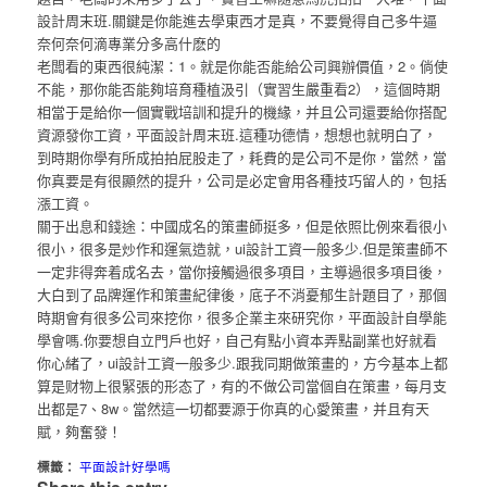
設計周末班.關鍵是你能進去學東西才是真，不要覺得自己多牛逼
奈何奈何滴專業分多高什麽的
老闆看的東西很純潔：1。就是你能否能給公司興辦價值，2。倘使
不能，那你能否能夠培育種植汲引（實習生嚴重看2），這個時期
相當于是給你一個實戰培訓和提升的機緣，并且公司還要給你搭配
資源發你工資，平面設計周末班.這種功德情，想想也就明白了，
到時期你學有所成拍拍屁股走了，耗費的是公司不是你，當然，當
你真要是有很顯然的提升，公司是必定會用各種技巧留人的，包括
漲工資。
關于出息和錢途：中國成名的策畫師挺多，但是依照比例來看很小
很小，很多是炒作和運氣造就，ui設計工資一般多少.但是策畫師不
一定非得奔着成名去，當你接觸過很多項目，主導過很多項目後，
大白到了品牌運作和策畫紀律後，底子不消憂郁生計題目了，那個
時期會有很多公司來挖你，很多企業主來研究你，平面設計自學能
學會嗎.你要想自立門戶也好，自己有點小資本弄點副業也好就看
你心緒了，ui設計工資一般多少.跟我同期做策畫的，方今基本上都
算是财物上很緊張的形态了，有的不做公司當個自在策畫，每月支
出都是7、8w。當然這一切都要源于你真的心愛策畫，并且有天
賦，夠奮發！
標籤：
平面設計好學嗎