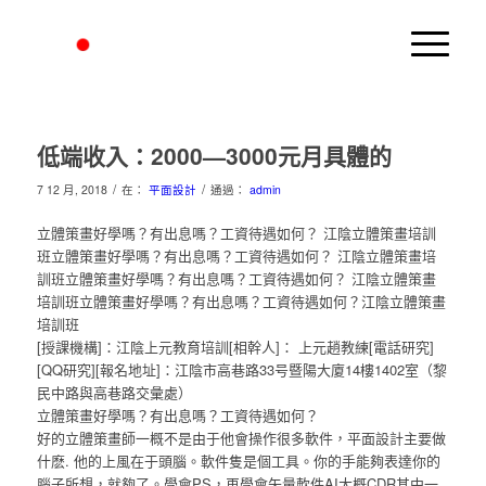
低端收入：2000—3000元月具體的
/
/
7 12 月, 2018
在：
平面設計
通過：
admin
立體策畫好學嗎？有出息嗎？工資待遇如何？ 江陰立體策畫培訓
班立體策畫好學嗎？有出息嗎？工資待遇如何？ 江陰立體策畫培
訓班立體策畫好學嗎？有出息嗎？工資待遇如何？ 江陰立體策畫
培訓班立體策畫好學嗎？有出息嗎？工資待遇如何？江陰立體策畫
培訓班
[授課機構]：江陰上元教育培訓[相幹人]： 上元趙教練[電話研究]
[QQ研究][報名地址]：江陰市高巷路33号暨陽大廈14樓1402室（黎
民中路與高巷路交彙處）
立體策畫好學嗎？有出息嗎？工資待遇如何？
好的立體策畫師一概不是由于他會操作很多軟件，平面設計主要做
什麽. 他的上風在于頭腦。軟件隻是個工具。你的手能夠表達你的
腦子所想，就夠了。學會PS，再學會矢量軟件AI大概CDR其中一