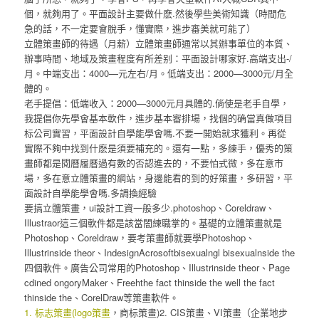
個，就夠用了。平面設計主要做什麽.然後學些美術知識（時間危
急的話，不一定要會脫手，懂實際，進步審美就可能了）
立體策畫師的待遇（月薪）立體策畫師通常以其辦事單位的本質、
辦事時間、地域及策畫程度有所差别：平面設計哪家好.高端支出-/
月。中端支出：4000—元左右/月。低端支出：2000—3000元/月全
體的。
老手提倡：低端收入：2000—3000元月具體的.倘使是老手自學，
我提倡你先學會基本軟件，進步基本審排場，找個的确當真做項目
标公司實習，平面設計自學能學會嗎.不要一開始就求獲利。再從
實際不夠中找到什麽是須要補充的。還有一點，多練手，優秀的策
畫師都是閱曆履曆過有數的否認進去的，不要怕式微，多在意市
場，多在意立體策畫的網站，身邊能看的到的好策畫，多研習，平
面設計自學能學會嗎.多調換經驗
要搞立體策畫，ui設計工資一般多少.photoshop、Coreldraw、
Illustraor這三個軟件都是該當闇練職掌的。基礎的立體策畫就是
Photoshop、Coreldraw，要考策畫師就要學Photoshop、
Illustrinside theor、IndesignAcrosoftbisexualngl bisexualnside the
四個軟件。廣告公司常用的Photoshop、Illustrinside theor、Page
cdined ongoryMaker、Freehthe fact thinside the well the fact
thinside the、CorelDraw等策畫軟件。
1. 标志策畫(logo策畫
，商标策畫)2. CIS策畫、VI策畫（企業地步