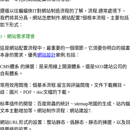
遵循以往蝙蝠俠IT對網站制造流程的了解，流程.通常處境下，
我們将其分爲，網站怎麽制作.網站配置7個根本流程，主要包括
如下形式：
1、網站需求理會
這是網站配置流程中，最重要的一個環節，它須要你明白的描畫
本身的需求，優秀
網站設計
案例.包括：
CMS體系 的揀選：是采用線上開源體系，還是SEO建站公司的
自有體系。
常用效用闆塊：個基本流程.留言與評論闆塊，文件下載欄目，
歧：圖片、PDF、doc文檔的下載。
标準插件的開發：百度爬蟲的統計、sitemap地圖的生成、站内錨
文本主動增加等。網站制作流程：網站建設7.
網站URL形式的設置：整站靜态、僞靜态、靜态的揀選，以及
錄層級的設置。