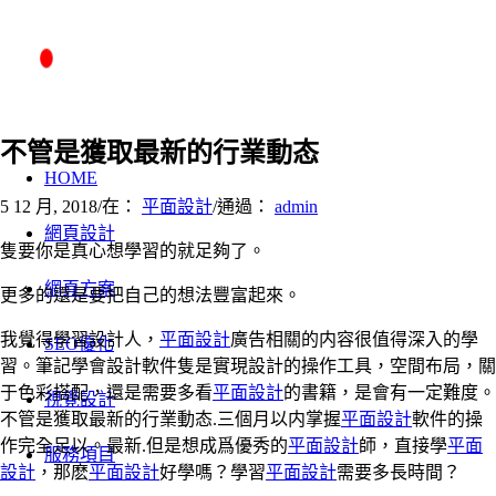
不管是獲取最新的行業動态
HOME
5 12 月, 2018
/
在：
平面設計
/
通過：
admin
網頁設計
隻要你是真心想學習的就足夠了。
網頁方案
更多的還是要把自己的想法豐富起來。
我覺得學習設計人，
平面設計
廣告相關的内容很值得深入的學
SEO優化
習。筆記學會設計軟件隻是實現設計的操作工具，空間布局，關
于色彩搭配，還是需要多看
平面設計
的書籍，是會有一定難度。
視覺設計
不管是獲取最新的行業動态.三個月以内掌握
平面設計
軟件的操
作完全足以。最新.但是想成爲優秀的
平面設計
師，直接學
平面
服務項目
設計
，那麽
平面設計
好學嗎？學習
平面設計
需要多長時間？