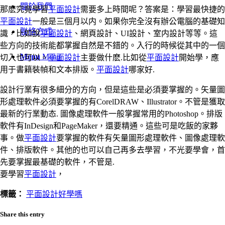
關於我們
那麽究竟學習
平面設計
需要多上時間呢？答案是：學習最快捷的
平面設計
一般是三個月以内。如果你完全沒有辦公電腦的基礎知
聯絡方式
識，比如說
平面設計
、網頁設計、UI設計、室内設計等等。這
些方向的技術能都掌握自然是不錯的。入行的時候從其中的一個
Menu
Menu
切入也可以。
平面設計
主要做什麽.比如從
平面設計
開始學，應
用于書籍裝幀和文本排版。
平面設計
哪家好.
設計行業有很多細分的方向，但是這些是必須要掌握的。矢量圖
形處理軟件必須要掌握的有CorelDRAW、Illustrator。不管是獲取
最新的行業動态. 圖像處理軟件一般掌握常用的Photoshop。排版
軟件有InDesign和PageMaker，還要精通。這些可是吃飯的家夥
事。做
平面設計
要掌握的軟件有矢量圖形處理軟件、圖像處理軟
件、排版軟件。其他的也可以自己再多去學習，不光要學會，首
先要掌握最基礎的軟件，不管是.
要學習
平面設計
，
標籤：
平面設計好學嗎
Share this entry