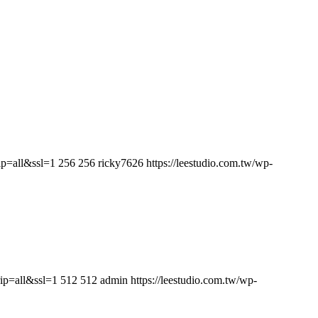
ip=all&ssl=1
256
256
ricky7626
https://leestudio.com.tw/wp-
ip=all&ssl=1
512
512
admin
https://leestudio.com.tw/wp-