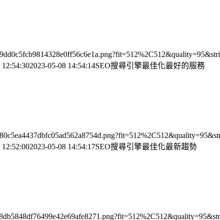
c799dd0c5fcb9814328e0ff56c6e1a.png?fit=512%2C512&quality=95&stri
 12:54:30
2023-05-08 14:54:14
SEO搜尋引擎最佳化最好的服務
60a380c5ea4437dbfc05ad562a8754d.png?fit=512%2C512&quality=95&str
 12:52:00
2023-05-08 14:54:17
SEO搜尋引擎最佳化最新趨勢
e1c28db5848df76499e42e69afe8271.png?fit=512%2C512&quality=95&str