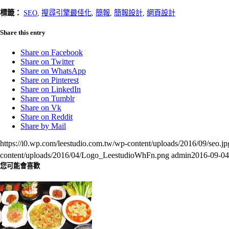
標籤：
SEO
,
搜尋引擎最佳化
,
簡報
,
簡報設計
,
網頁設計
Share this entry
Share on Facebook
Share on Twitter
Share on WhatsApp
Share on Pinterest
Share on LinkedIn
Share on Tumblr
Share on Vk
Share on Reddit
Share by Mail
https://i0.wp.com/leestudio.com.tw/wp-content/uploads/2016/09/seo
content/uploads/2016/04/Logo_LeestudioWhFn.png
admin
2016-09-04
您可能會喜歡