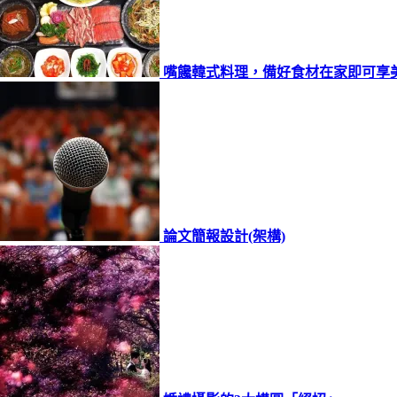
嘴饞韓式料理，備好食材在家即可享
論文簡報設計(架構)