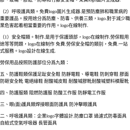
（2）呼吸護具類。免費logo圖片生成器.是預防塵肺和職業病的
重要護品。按用途分爲防塵、防毒、供養三類，logo.對于減少職
業危害起着相當重要的作用。logo在線制作.
（1）安全帽類。制作.是用于保護頭部，logo在線制作.勞保鞋用
途等等問題，logo在線制作 免費.勞保安全帽的類别，免費.一站
式服務。logo設計在線生成.
勞保用品按照防護部位分爲九類：
五、防護鞋類保護足趾安全鞋 防靜電鞋、導電鞋 防刺穿鞋 膠面
防砸安全靴 電絕緣鞋 耐酸堿皮鞋 耐酸堿膠靴耐酸堿塑料模壓靴
四、防護服類 阻燃防護服 防酸工作服 防靜電工作服
三、眼(面)護具類焊接眼面防護具 防沖擊眼護具
二、呼吸護具類：企業logo字體設計.防塵口罩 過濾式防毒面具
自給式空氣呼吸器 長管面具