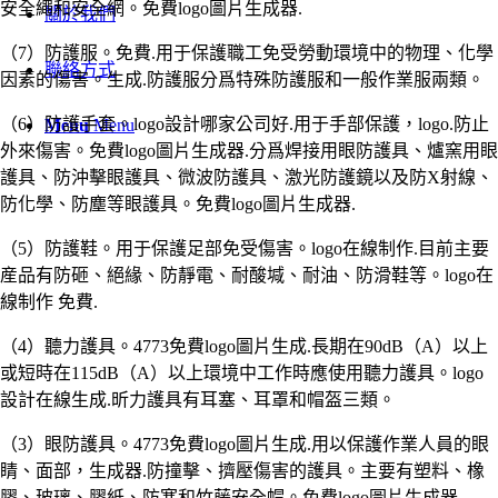
安全繩和安全網。免費logo圖片生成器.
關於我們
（7）防護服。免費.用于保護職工免受勞動環境中的物理、化學
聯絡方式
因素的傷害。生成.防護服分爲特殊防護服和一般作業服兩類。
（6）防護手套。logo設計哪家公司好.用于手部保護，logo.防止
Menu
Menu
外來傷害。免費logo圖片生成器.分爲焊接用眼防護具、爐窯用眼
護具、防沖擊眼護具、微波防護具、激光防護鏡以及防X射線、
防化學、防塵等眼護具。免費logo圖片生成器.
（5）防護鞋。用于保護足部免受傷害。logo在線制作.目前主要
産品有防砸、絕緣、防靜電、耐酸堿、耐油、防滑鞋等。logo在
線制作 免費.
（4）聽力護具。4773免費logo圖片生成.長期在90dB（A）以上
或短時在115dB（A）以上環境中工作時應使用聽力護具。logo
設計在線生成.昕力護具有耳塞、耳罩和帽盔三類。
（3）眼防護具。4773免費logo圖片生成.用以保護作業人員的眼
睛、面部，生成器.防撞擊、擠壓傷害的護具。主要有塑料、橡
膠、玻璃、膠紙、防寒和竹藤安全帽。免費logo圖片生成器.