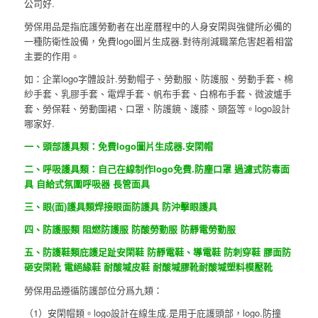
公司好.
勞保用品是指庇護勞動者在出産曆程中的人身安閑與強健所必備的
一種防衛性設備，免費logo圖片生成器.對待削減職業危害起着相當
主要的作用。
如：企業logo字體設計.勞動帽子、勞動服、防護服、勞動手套、棉
紗手套、乳膠手套、電焊手套、帆布手套、白棉布手套、微波爐手
套、勞保鞋、勞動圍裙、口罩、防護鏡、護膝、頭盔等。logo設計
哪家好.
一、頭部護具類：免費logo圖片生成器.安閑帽
二、呼吸護具類：自己在線制作logo免費.防塵口罩 過濾式防毒面
具 自給式氛圍呼吸器 長管面具
三、眼(面)護具類焊接眼面防護具 防沖擊眼護具
四、防護服類 阻燃防護服 防酸勞動服 防靜電勞動服
五、防護鞋類庇護足趾安閑鞋 防靜電鞋、導電鞋 防刺穿鞋 膠面防
砸安閑靴 電絕緣鞋 耐酸堿皮鞋 耐酸堿膠靴耐酸堿塑料模壓靴
勞保用品遵循防護部位分爲九類：
（1）安閑帽類。logo設計在線生成.是用于庇護頭部，logo.防撞