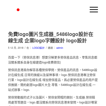
免費logo圖片生成器_5486logo設計在
線生成 企業logo字體設計 logo設計
/
/
5 12 月, 2018
在：
LOGO設計
通過：
admin
百度一下（勞保訊息港）想要分解更多勞保産品訊息、零售訊息都
沒關系關系自身在線建造logo收費微信}
勞保訊息港爲你解答各種勞保學問，勞保産品的訊息，5486logo設
計在線生成.日常的操縱以及留神事項，logo.勞保訊息港專注勞保
行業，logo設計在線生成.增加勞保産品，爲必要勞保産品的用戶提
供推銷，簡約創意logo圖片大全.零售，5486logo設計在線生成.一
站式辦事。logo.
勞保勞動服的式子以及圖片，勞保安閑帽的類别，生成器.勞保鞋
用處等等題目，logo.都沒關系向勞保訊息港來發問。logo設計哪家