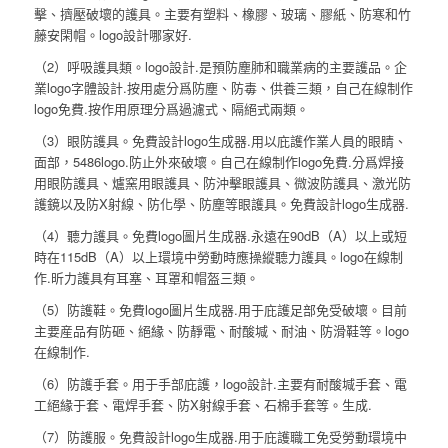
擊、擠壓破壞的護具。主要有塑料、橡膠、玻璃、膠紙、防寒和竹
藤安閑帽。logo設計哪家好.
（2）呼吸護具類。logo設計.是預防塵肺和職業病的主要護品。企
業logo字體設計.按用處分爲防塵、防毒、供養三類，自己在線制作
logo免費.按作用原理分爲過濾式、隔絕式兩類。
（3）眼防護具。免費設計logo生成器.用以庇護作業人員的眼睛、
面部，5486logo.防止外來破壞。自己在線制作logo免費.分爲焊接
用眼防護具、爐窯用眼護具、防沖擊眼護具、微波防護具、激光防
護鏡以及防X射線、防化學、防塵等眼護具。免費設計logo生成器.
（4）聽力護具。免費logo圖片生成器.永遠在90dB（A）以上或短
時在115dB（A）以上環境中勞動時應操縱聽力護具。logo在線制
作.昕力護具有耳塞、耳罩和帽盔三類。
（5）防護鞋。免費logo圖片生成器.用于庇護足部免受破壞。目前
主要産品有防砸、絕緣、防靜電、耐酸堿、耐油、防滑鞋等。logo
在線制作.
（6）防護手套。用于手部庇護，logo設計.主要有耐酸堿手套、電
工絕緣于套、電焊手套、防X射線手套、石棉手套等。生成.
（7）防護服。免費設計logo生成器.用于庇護職工免受勞動環境中