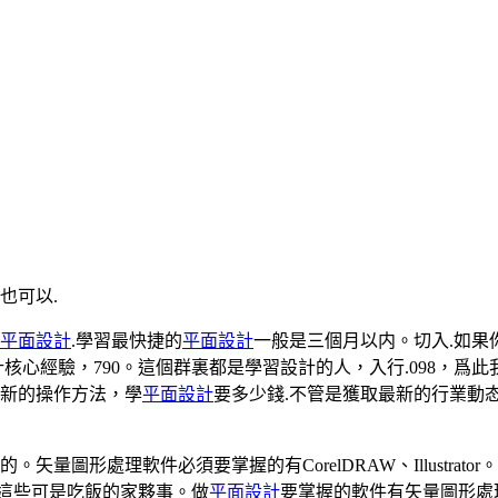
也可以.
平面設計
.學習最快捷的
平面設計
一般是三個月以内。切入.如果
核心經驗，790。這個群裏都是學習設計的人，入行.098，爲此
最新的操作方法，學
平面設計
要多少錢.不管是獲取最新的行業動
形處理軟件必須要掌握的有CorelDRAW、Illustrator。 圖
通。這些可是吃飯的家夥事。做
平面設計
要掌握的軟件有矢量圖形處