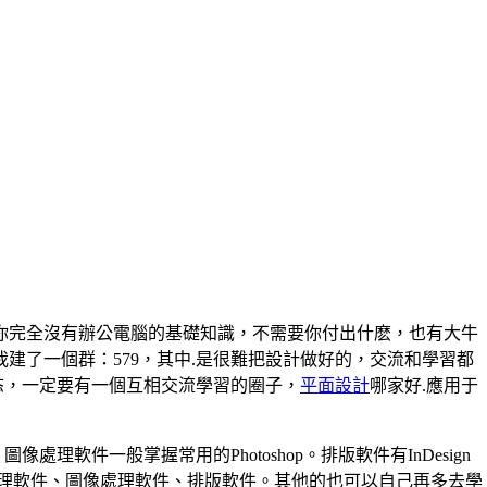
你完全沒有辦公電腦的基礎知識，不需要你付出什麽，也有大牛
我建了一個群：579，其中.是很難把設計做好的，交流和學習都
态，一定要有一個互相交流學習的圈子，
平面設計
哪家好.應用于
像處理軟件一般掌握常用的Photoshop。排版軟件有InDesign
理軟件、圖像處理軟件、排版軟件。其他的也可以自己再多去學