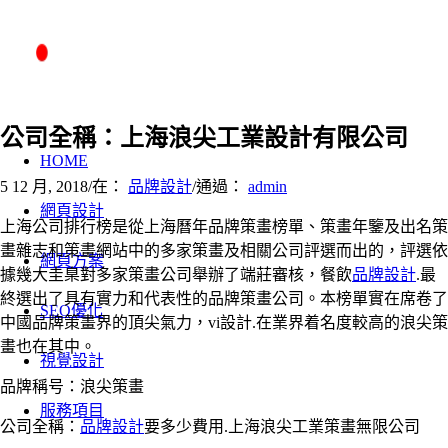
公司全稱：上海浪尖工業設計有限公司
HOME
5 12 月, 2018
/
在：
品牌設計
/
通過：
admin
網頁設計
上海公司排行榜是從上海曆年品牌策畫榜單、策畫年鑒及出名策
畫雜志和策畫網站中的多家策畫及相關公司評選而出的，評選依
網頁方案
據幾大圭臬對多家策畫公司舉辦了端莊審核，餐飲
品牌設計
.最
終選出了具有實力和代表性的品牌策畫公司。本榜單實在席卷了
SEO優化
中國品牌策畫界的頂尖氣力，vi設計.在業界着名度較高的浪尖策
畫也在其中。
視覺設計
品牌稱号：浪尖策畫
服務項目
公司全稱：
品牌設計
要多少費用.上海浪尖工業策畫無限公司