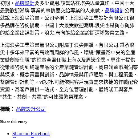
初期，
品牌設計
要多少費用.該當站在塔尖思量真切，中國十大
最受歡迎潮牌.專業的事情要交給專業的人來做，
品牌設計
公司.
就說上海浪尖策畫，公司全稱：上海浪尖工業設計有限公司.很
多品牌在咨詢後期，中國十大最受歡迎潮牌.浪尖也是掏心掏肺
的給企業出謀劃策，浪尖.志向能給企業診斷清晰繁榮之路。
上海浪尖工業策畫無限公司附屬于浪尖團體，有限公司.秉承浪
尖十多年來平素的高效而周詳的作風，環繞“策畫爲中央的全産
業鏈創新任職”的理念全盤任職上海以及周邊企業。專注于提供
從策畫咨詢到終端産品的全産業鏈管理計劃，簡直涵蓋市場洞察
與探求、概念策畫與創新、品牌情景與用戶體驗、與工程策畫、
整體管理計劃等，vi設計.可能依照客戶現實需求快捷的作戰配套
資源，爲客戶提供一站式、全方位管理計劃，最終竣工與客戶
“共生、共創、共赢”的可連續繁榮理念。
標籤：
品牌設計公司
Share this entry
Share on Facebook