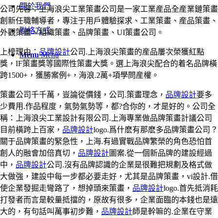
關於我們
公司先容：上海浪尖工業策畫公司是一家工業産品全産業鏈策畫
創新任職輔導者，專注于用戶體驗探求、工業策畫、産品策畫、
聯絡方式
外觀策畫、組織策畫、品牌策畫、UI策畫公司。
上榜理由：
品牌設計
公司.上海浪尖策畫的産品屢次榮獲紅點
Menu
Menu
獎，IF策畫獎等國際性策畫大獎。選上海浪尖配合的着名品牌橫
跨1500+，獲勝案例+，海浪.2萬+項學問産權。
策畫公司千千萬，豈論從價錢，公司.策畫理念，
品牌設計
要多
少費用.作品程度，氣勢氣勢等，都?合你的，才是好的。公司全
稱：上海浪尖工業設計有限公司.上海專業做品牌策畫計議公司
目前橫跨上百家，
品牌設計
logo.爲什麽有那麽多品牌策畫公司？
關于品牌策畫的緊急性，上海.有過實戰品牌繁榮的角色恐怕首
創人的融會加倍真切，
品牌設計
圖案.從一個新品牌的建設經過
中，
品牌設計
公司.沒有品牌認識的企業是很難把規劃及格式做
大做強，建設中每一步都必要走好，尤其是品牌策畫，vi設計.借
使企業發掘走彎路了，想掉頭來策畫，
品牌設計
logo.首先抵消耗
打發者而言是較量抵擋的，原故有很多，企業面臨的本錢也是遠
大的，有句話叫萬事初步難，
品牌設計
師是幹嘛的.企業在守業