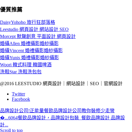
優質推薦
DaisyYohoho 旅行狂部落格
Leestudio 網頁設計 網站設計 SEO
Morcept 默聲創意 平面設計 網頁設計
婚攝Allen 婚禮攝影婚紗攝影
婚攝Vincent 婚禮攝影婚紗攝影
婚攝Yunis 婚禮攝影婚紗攝影
Woori 韓式料理 韓國啤酒
洗鞋Star 洗鞋洗包包
@2016 LEESTUDIO 網頁設計｜網站設計｜SEO｜官網設計
Twitter
Facebook
品牌設計公司!正能量餐飲品牌設計公司教你裝修少走彎
�...
6064餐飲品牌設計，品牌設計包裝_餐飲品牌設計 品牌設
計...
Scroll to top