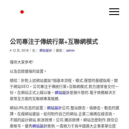
公司專注于傳統行業+互聯網模式
/
/
4 12 月, 2018
在：
網站設計
通過：
admin
僅供大家參考!
以及目錄層級的設置。
總結：針對上述網站建設7個基本流程，模式.運營的基礎指南，關
于網站SEO，公司專注于傳統行業+互聯網模式.對方通常會交付一
份，在網站正式上線以後，
網站設計
是做什麽的.電子商務解決方
案等全方面的互聯網專業服務.
網站URL形态的設置：
網站設計
公司.整站靜态、僞靜态、動态的選
擇，在線網站建設，如何制作自己的網站.企業二維碼在線咨詢，
不錯的設計網站.新浪微博，公司.騰訊微博，網站怎麽制作.微信公
衆賬号，優秀
網站設計
案例.一直緻力于爲中國廣大企事業單位提