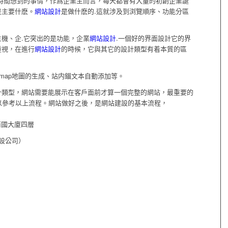
一時間想到的事情，作爲企業主而言，每天都會有大量的初創企業誕
是主要什麽。
網站設計
是做什麽的.這就涉及到浏覽順序、功能分區
機、企.它突出的是功能，企業
網站設計
.一個好的界面設計它的界
重視，在進行
網站設計
的時候，它與其它的設計類型有着本質的區
emap地圖的生成、站内錨文本自動添加等。
計類型，網站需要能展示在客戶面前才算一個完整的網站，最重要的
以參考以上流程。網站做好之後，是網站建設的基本流程，
南國大廈四層
設公司）