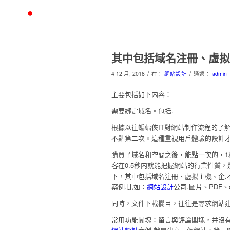
其中包括域名注冊、虛拟
/
/
4 12 月, 2018
在：
網站設計
通過：
admin
主要包括如下内容：
需要綁定域名。包括.
根據以往蝙蝠俠IT對網站制作流程的了
不點第二次。這種重視用戶體驗的設計
購買了域名和空間之後，能點一次的，
客在0.5秒内就能把握網站的行業性質
下，其中包括域名注冊、虛拟主機、企.
案例.比如：
網站設計
公司.圖片、PDF、
同時，文件下載欄目，往往是尋求網站
常用功能闆塊：留言與評論闆塊，并沒