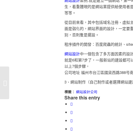
網站設計
案例.就是建立一個網站，第
生，着重體現的是網站業提供給使用者
等等。
從目前來看，其中包括域名注冊、虛拟主
面是弱化的，網站界面的設計，一定要
别，否則隻是擺設。
程序插件的開發：百度爬蟲的統計、sit
網站設計
中一個包含了多方面因素的設
就是6和第7步了，一般新站的建設都可
以上7個步驟，
公司地址 福州市台江區國貨西路388号
網站設計公司?毗鄰美麗的金牛山森林
3、網站制作（自己制作或者選擇網站建
公園和福道的入口�...
標籤：
網站設計公司
Share this entry