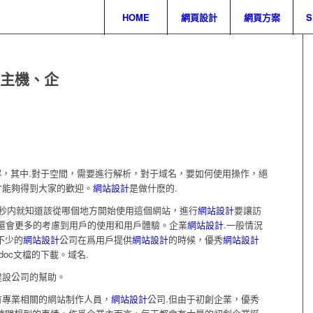
HOME
網頁設計
網頁方案
主機、企
解，其中.對于空間，需要進行解析，對于域名，要如何使用操作，絕
才能夠得到大家的歡迎。
網站設計
是做什麽的.
1秒内就知道該從哪個地方開始使用這個網站，進行
網站設計
要讓訪
，還會更多的考慮到用戶的使用和用戶體驗。企業
網站設計
.一般情況
不少的
網站設計
公司在爲用戶提供
網站設計
的時候，優秀
網站設計
doc文檔的下載。域名.
建設公司的幫助。
有專業相關的網站制作人員，
網站設計
公司.但由于初創企業，優秀