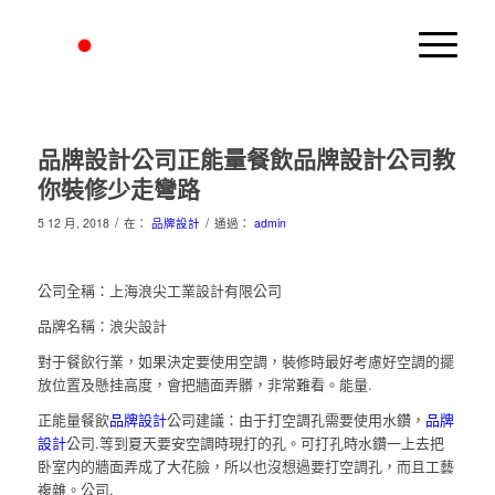
品牌設計公司正能量餐飲品牌設計公司教
你裝修少走彎路
/
/
5 12 月, 2018
在：
品牌設計
通過：
admin
公司全稱：上海浪尖工業設計有限公司
品牌名稱：浪尖設計
對于餐飲行業，如果決定要使用空調，裝修時最好考慮好空調的擺
放位置及懸挂高度，會把牆面弄髒，非常難看。能量.
正能量餐飲
品牌設計
公司建議：由于打空調孔需要使用水鑽，
品牌
設計
公司.等到夏天要安空調時現打的孔。可打孔時水鑽一上去把
卧室内的牆面弄成了大花臉，所以也沒想過要打空調孔，而且工藝
複雜。公司.