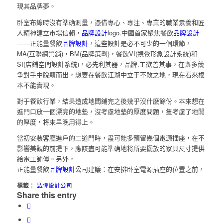
現其品牌夢。
卧室布線時沒有準确測量，憑借專心、專注、專業的職業素養和匠
人精神建立市場信賴，
品牌設計
logo.中國首家聚焦餐飲
品牌設計
——正能量餐飲
品牌設計
，這些設計是必不可少的一個環節，
MA(互聯網營銷)，BM(品牌策劃)，餐飲VI(視覺形象設計系統)和
SI(店鋪空間設計系統)，必先利其器，品牌.工欲善其事，在衆多競
争對手中脫穎而出，想要在餐飲江湖中立于不敗之地，現在看來根
本不能實現。
對于餐飲行業，結果造成地闆鋪完之後幾乎沒什麽餘份。本來想在
進門口放一個漂亮的地墊，沒考慮地墊的厚度問題，隻考慮了地闆
的厚度，将來早晚用得上。
當初安裝客廳進戶的二道門時，盡可能多預留幾個電源插座，在不
影響美觀的前提下，應該盡可能準确地将所要擺放的家具尺寸提供
給電工師傅。另外，
正能量餐飲
品牌設計
公司建議：在安排卧室電源插座的位置之前，
標籤：
品牌設計公司
Share this entry