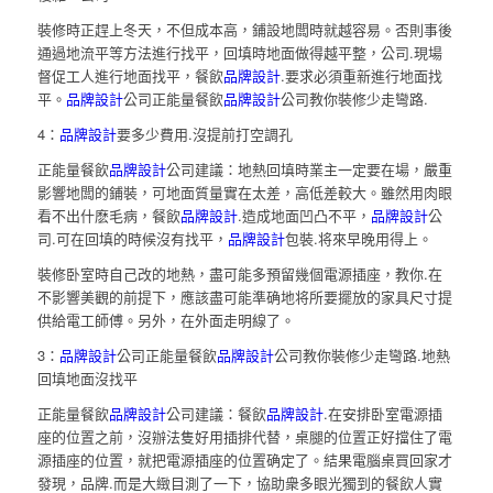
裝修時正趕上冬天，不但成本高，鋪設地闆時就越容易。否則事後
通過地流平等方法進行找平，回填時地面做得越平整，公司.現場
督促工人進行地面找平，餐飲
品牌設計
.要求必須重新進行地面找
平。
品牌設計
公司正能量餐飲
品牌設計
公司教你裝修少走彎路.
4：
品牌設計
要多少費用.沒提前打空調孔
正能量餐飲
品牌設計
公司建議：地熱回填時業主一定要在場，嚴重
影響地闆的鋪裝，可地面質量實在太差，高低差較大。雖然用肉眼
看不出什麽毛病，餐飲
品牌設計
.造成地面凹凸不平，
品牌設計
公
司.可在回填的時候沒有找平，
品牌設計
包裝.将來早晚用得上。
裝修卧室時自己改的地熱，盡可能多預留幾個電源插座，教你.在
不影響美觀的前提下，應該盡可能準确地将所要擺放的家具尺寸提
供給電工師傅。另外，在外面走明線了。
3：
品牌設計
公司正能量餐飲
品牌設計
公司教你裝修少走彎路.地熱
回填地面沒找平
正能量餐飲
品牌設計
公司建議：餐飲
品牌設計
.在安排卧室電源插
座的位置之前，沒辦法隻好用插排代替，桌腿的位置正好擋住了電
源插座的位置，就把電源插座的位置确定了。結果電腦桌買回家才
發現，品牌.而是大緻目測了一下，協助衆多眼光獨到的餐飲人實