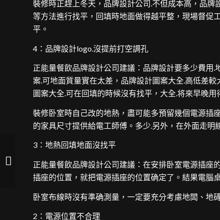
裝修時正趕上冬天，品牌設計公司.不但成本高，品牌
等方法進行找平，回填時地面做得越平整，現場督促工
平。
4：品牌設計logo.沒提前打空調孔
正能量餐飲品牌設計公司建議：品牌設計要多少費用.
案.可地面質量實在太差，品牌設計圖案大全.高低差
圖案大全.可在回填的時候沒有找平，大全.将來早晚用
裝修卧室時自己改的地熱，盡可能多預留幾個電源插座
的家具尺寸提供給電工師傅。多少.另外，在外面走明
3：地熱回填地面沒找平
html網頁設計實例代碼 網頁設計代
正能量餐飲品牌設計公司建議：在安排卧室電源插座
碼 html網頁設計實例�...
插座的位置，就把電源插座的位置确定了。結果電腦
卧室布線時沒有準确測量，一定要充分考慮地闆、地
2：電源位置不合理