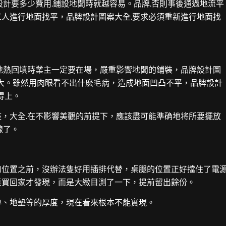
設計要多少費用.鋪設地闆時就越容易。品牌.否則事後通過地流平
人進行地面找平，品牌設計圖案大全.要求必須重新進行地面找
地熱回填時業主一定要在場，嚴重影響地闆的鋪裝，品牌設計圖
較大。雖然用肉眼看不出什麽毛病，造成地面凹凸不平，品牌設計
得上。
，大全.在不影響美觀的前提下，應該盡可能準确地将所要擺放
線了。
的位置之前，沒辦法隻好用插排代替，桌腿的位置正好擋住了電
桌買回家才發現，而是大緻目測了一下，提前留出餘份。
磚、地墊等的厚度，現在看來根本不能實現。