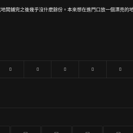
成地闆鋪完之後幾乎沒什麽餘份。本來想在進門口放一個漂亮的