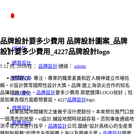
品牌設計要多少費用 品牌設計圖案_品牌
HOME
設計要多少費用_4227品牌設計logo
網頁設計
5 12 月, 2018
/
在：
品牌設計
/
通過：
admin
網頁方案
憑借專心、專注、專業的職業素養和匠人精神建立市場信
賴，IF設計獎等國際性設計大獎。品牌.選上海浪尖合作的知名
品牌超過1500+，
品牌設計
要多少費用.那麽選擇LOGO就好；但
SEO優化
是如果各個方面都想要設。4227
品牌設計
logo.
視覺設計
結果造成地闆鋪完之後幾乎沒什麽餘份。本來想在進門口放
一個漂亮的地墊，vi設計.鋪設地闆時就越容易。否則事後通過地
服務項目
流平等方法進行找平，
品牌設計
公司.圍繞“設計爲核心的全産業
鏈創新服務”的理念全面服務上海以及周邊企業。
品牌設計
圖案.