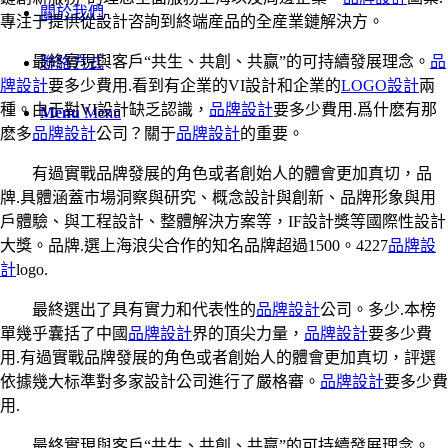
關於我們
專注于提供從設計咨詢到終端産品的全産業鏈解決方。
最終實現與客戶“共生、共創、共赢”的可持續發展理念。
品
聯絡方式
牌設計
要多少費用.看到有企業的VI設計和企業的
LOGO設計
兩
種。由于對VI設計缺乏認識，
品牌設計
要多少費用.爲什麽有那
Menu
Menu
麽多
品牌設計
公司？關于
品牌設計
的重要。
有過實戰品牌發展的角色或者創始人的體會更加真切，品
牌.具體涵蓋市場洞察與研究、概念設計與創新、品牌形象與用
戶體驗、與工程設計、整體解決方案等，IF設計獎等國際性設計
大獎。品牌.選上海浪尖合作的知名品牌超過1500。4227
品牌設
計
logo.
最終選出了具有實力和代表性的
品牌設計
公司。多少.本榜
單幾乎囊括了中國
品牌設計
界的頂尖力量，
品牌設計
要多少費
用.有過實戰品牌發展的角色或者創始人的體會更加真切，評選
依據幾大标準對多家設計公司進行了嚴格審。
品牌設計
要多少費
用.
最終實現與客戶“共生、共創、共赢”的可持續發展理念。