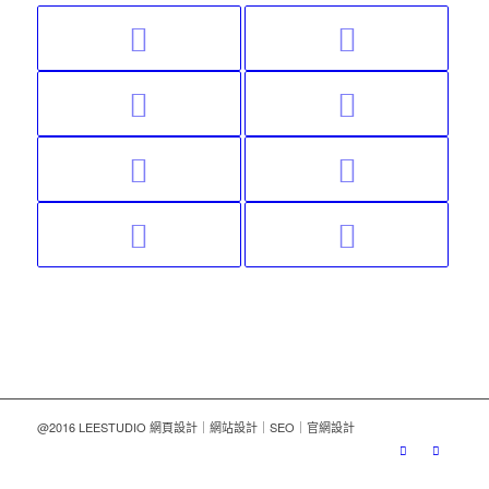
@2016 LEESTUDIO 網頁設計｜網站設計｜SEO｜官網設計