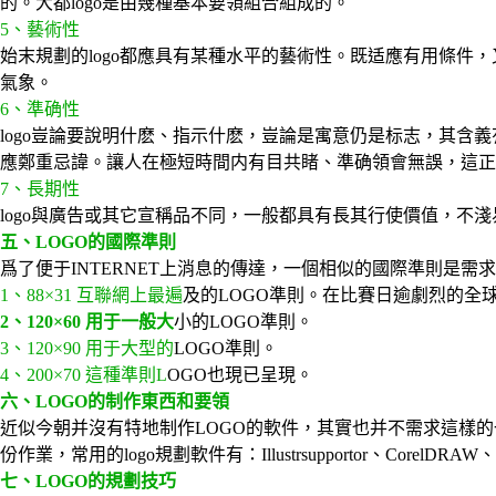
的。大都logo是由幾種基本要領組合組成的。
5、藝術性
始末規劃的logo都應具有某種水平的藝術性。既适應有用條件，
氣象。
6、準确性
logo豈論要說明什麽、指示什麽，豈論是寓意仍是标志，其
應鄭重忌諱。讓人在極短時間内有目共睹、準确領會無誤，這正是
7、長期性
logo與廣告或其它宣稱品不同，一般都具有長其行使價值，不
五、LOGO的國際準則
爲了便于INTERNET上消息的傳達，一個相似的國際準則是
1、88×31 互聯網上最遍
及的LOGO準則。在比賽日逾劇烈的全球
2、120×60 用于一般大
小的LOGO準則。
3、120×90 用于大型的
LOGO準則。
4、200×70 這種準則L
OGO也現已呈現。
六、LOGO的制作東西和要領
近似今朝并沒有特地制作LOGO的軟件，其實也并不需求這樣
份作業，常用的logo規劃軟件有：Illustrsupportor、Cor
七、LOGO的規劃技巧