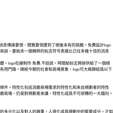
息傳達要領、閱覽要領遭到了絕後未有的挑戰。免費設計logo
者來說，要始末一個精粹的标志符号表達比已往多幾十倍的消息
logo在線制作 免費.不妨說，時間給标志興辦供給了一個絕
用門路。總結今朝的社會和商場景象，logo可大緻歸結爲以下
的條件。特性化包括消磨商場需求的特性化和來自規劃者的特性
磨商場，仍是對規劃者來講，特性化成爲不可逆轉的一大趨向。
美的多元化以及對人的器重，人道化成爲規劃中的緊要成分。正如