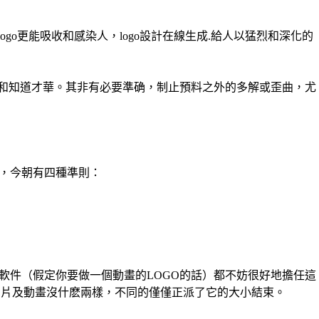
o更能吸收和感染人，logo設計在線生成.給人以猛烈和深化的
計和知道才華。其非有必要準确，制止預料之外的多解或歪曲，尤
O，今朝有四種準則：
軟件（假定你要做一個動畫的LOGO的話）都不妨很好地擔任這
領也和制作一般的圖片及動畫沒什麽兩樣，不同的僅僅正派了它的大小結束。