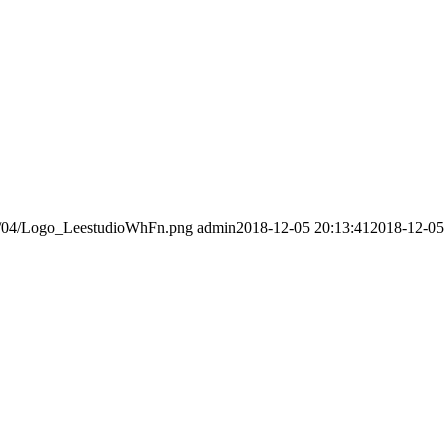
016/04/Logo_LeestudioWhFn.png
admin
2018-12-05 20:13:41
2018-12-05