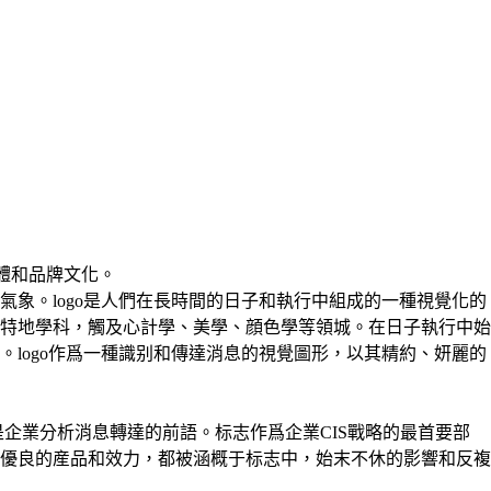
體和品牌文化。
象。logo是人們在長時間的日子和執行中組成的一種視覺化的
特地學科，觸及心計學、美學、顔色學等領城。在日子執行中始
logo作爲一種識别和傳達消息的視覺圖形，以其精約、妍麗的
，是企業分析消息轉達的前語。标志作爲企業CIS戰略的最首要部
優良的産品和效力，都被涵概于标志中，始末不休的影響和反複