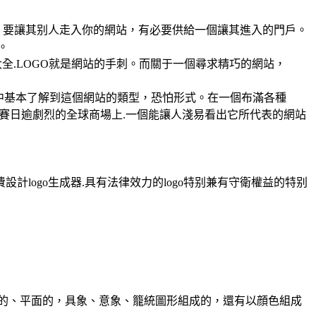
接。要讓其别人走入你的網站，有必要供給一個讓其進入的門戶。
。
全.LOGO就是網站的手刺。而關于一個尋求精巧的網站，
中基本了解到這個網站的類型，恐怕形式。在一個布滿各種
賽日逾劇烈的全球商場上.一個能讓人淺易看出它所代表的網站
計logo生成器.具有法律效力的logo特别兼有守衛權益的特别
面的、平面的，具象、意象、籠統圖形組成的，還有以顔色組成