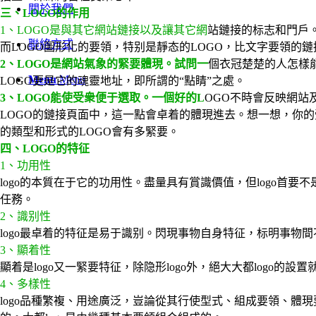
關於我們
三、LOGO的作用
1、LOGO是與其它網站鏈接以及讓其它網
站鏈接的标志和門戶。
聯絡方式
而LOGO圖形化的要領，特别是靜态的LOGO，比文字要領的
2、LOGO是網站氣象的緊要體現。試問一
個衣冠楚楚的人怎樣能
Menu
Menu
LOGO更是它的魂靈地址，即所謂的“點睛”之處。
3、LOGO能使受衆便于選取。一個好的L
OGO不時會反映網
LOGO的鏈接頁面中，這一點會卓着的體現進去。想一想，你
的類型和形式的LOGO會有多緊要。
四、LOGO的特征
1、功用性
logo的本質在于它的功用性。盡量具有賞識價值，但logo首要
任務。
2、識别性
logo最卓着的特征是易于識别。閃現事物自身特征，标明事物間
3、顯着性
顯着是logo又一緊要特征，除隐形logo外，絕大大都logo
4、多樣性
logo品種繁複、用途廣泛，豈論從其行使型式、組成要領、