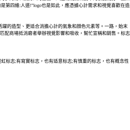
第四維:人道!”logo也是如此，應憑據心計需求和視覺喜歡在造
、更活躍的造型、更适合消擔心計的氣象和顔色元素等。一路，始末
匹配商場抵消磨者舉辦視覺影響和吸收，幫忙宣稱和銷售。标志
霓虹标志;有寫實标志，也有适意标志;有慎重的标志，也有概念性