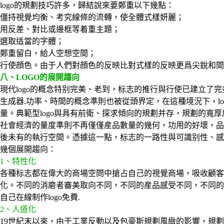
logo的規劃技巧許多，歸結說來要鄭重以下幾點：
僵持視覺均衡、考究線條的流轉，使全體式樣妍麗；
用反差、對比或邊框等着重主題；
選取适當的字體；
鄭重留白，給人空想空間；
行使顔色。由于人們對顔色的反映比對式樣的反映更爲尖銳和間
八、LOGO的展開趨向
現代logo的概念特别完美、老到，标志的推行與行使已建立了
生成器.功率、時間的概念準則也被從頭界定，在這種境況下，l
量。典範型logo與具有前衛、探求傾向的規劃并存，規劃的寬
社會經濟的量度準則不再僅僅産品數量的幾何，功用的好壞，品種
後未有的執行空間。憑據這一點，标志的一路性與可識别性、感
幾個展開趨向：
1、特性化
各種标志都在偉大的商場空問中搶占自己的視覺商場，吸收顧
化。不同的消磨者審美取向不同，不同的産品感受不同，不同的
自己在線制作logo免費.
2、人道化
19世紀末以來，由于工業反動以及包豪斯規劃風緻的影響，規