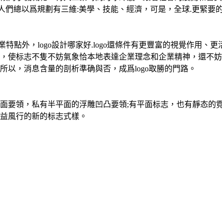
們總以爲規劃有三維:美學、技能、經濟，可是，全球.更緊要的是
業特點外，logo設計哪家好.logo還條件有更豐富的視覺作用
，使标志不隻不妨氣象恰本地表達企業理念和企業精神，還不妨
以，消息含量的剖析準确與否，成爲logo取勝的門路。
維平面要領，私有半平面的浮雕凹凸要領;有平面标志，也有靜态的
益風行的新的标志式樣。