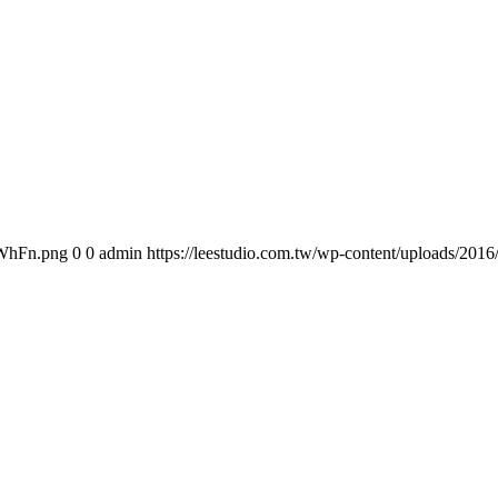
oWhFn.png
0
0
admin
https://leestudio.com.tw/wp-content/uploads/2