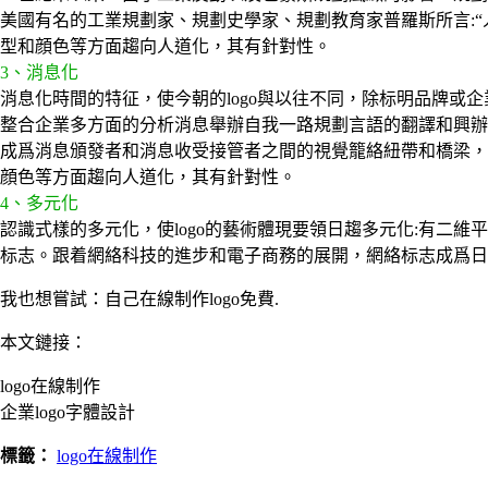
美國有名的工業規劃家、規劃史學家、規劃教育家普羅斯所言:“人
型和顔色等方面趨向人道化，其有針對性。
3、消息化
消息化時間的特征，使今朝的logo與以往不同，除标明品牌或企
整合企業多方面的分析消息舉辦自我一路規劃言語的翻譯和興辦
成爲消息頒發者和消息收受接管者之間的視覺籠絡紐帶和橋梁，所
顔色等方面趨向人道化，其有針對性。
4、多元化
認識式樣的多元化，使logo的藝術體現要領日趨多元化:有二
标志。跟着網絡科技的進步和電子商務的展開，網絡标志成爲日
我也想嘗試：自己在線制作logo免費.
本文鏈接：
logo在線制作
企業logo字體設計
標籤：
logo在線制作