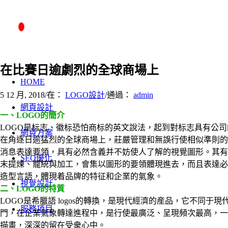
在比賽日逾劇烈的全球商場上
HOME
5 12 月, 2018
/
在：
LOGO設計
/
通過：
admin
網頁設計
一、LOGO的簡介
LOGO是标志、徽标恐怕商标的英文說法，起到對标志具有公司
網頁方案
在角逐日逾猛烈的全球商場上，莊嚴管理和無誤行使相似準則的
消息表達要領，具有必然含義并不妨使人了解的視覺圖形。其有
SEO優化
末提煉、籠統與加工，會集以圖形的要領體現進去，而且表達必
造型言語，體現着品牌的特征和企業的氣象。
視覺設計
二、LOGO的特質
LOGO是希臘語 logos的轉換，是現代經濟的産品，它不同于
服務項目
門，在企業氣象轉達進程中，是行使最廣泛、呈現頻次最高，一
描畫，深深的留在受衆心中。