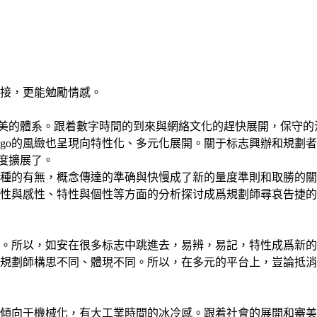
接，更能勉勵情感。
完美的體系。跟着數字時間的到來與網絡文化的趕快展開，保守的消
ogo的風緻也呈現向特性化、多元化展開。關于标志興辦和規劃
厚度擴展了。
的有無，概念傳達的準确與快慢成了新的量度準則和取勝的關鍵。
性與感性、特性與個性等方面的分析探讨成爲規劃師尋哀告捷的有
客。所以，如安在很多标志中跳進去，易辨，易記，特性成爲新
規劃師構思不同、體現不同。所以，在多元的平台上，豈論抵消
劃傾向于機械化，有大工業時間的冰冷感。跟着社會的展開和審