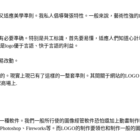
又适應美學準則。我私人倡導聲張特性。一般來說，藝術性強的log
含義有必要準确。特别是共工标識，首先要易懂，适應人們知道心
logo優于言語、快于言語的利益。
淺易改動。
需求的。現實上現已有了這樣的一整套準則。其間關于網站的LOG
商場上.
的一種軟件。我們一般所行使的圖像經管軟件恐怕還加上動畫制作
elDRAW、Photoshop、Fireworks等。而LOGO的制作要