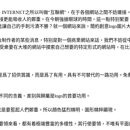
INTERNET之所以叫做“互聯網”，在于各個網站之間不妨連
鏈接更能吸收人的鄭重。在今朝強搶眼球的時間，這一點特别緊要
讓自己的手刺污漬不勝？就一個網站來說，簡約創意logo圖片大
站及制作者的某些消息，特别是對一個商業網站來話，我們不妨從
的受衆要在大堆的網站中摸索自己想要的特定形式的網站時，在比
不是爲了招供賞識，而是爲了有用。具有不可替代的一路功用。免費設
不同的含義、差别與歸屬是logo的首要功用。
的設置就是要惹起人們鄭重。所以顔色猛烈精明、圖形精粹顯現。
體現要領來看，都有着極端豐富的多樣性。其行使要領，不唯有平