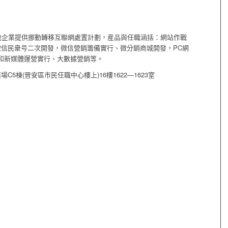
地企業提供挪動轉移互聯網處置計劃，産品與任職涵括：網站作戰
，微信民衆号二次開發，微信營銷籌備實行、微分銷商城開發，PC網
M和新媒體運營實行、大數據營銷等。
5棟(晉安區市民任職中心樓上)16樓1622—1623室