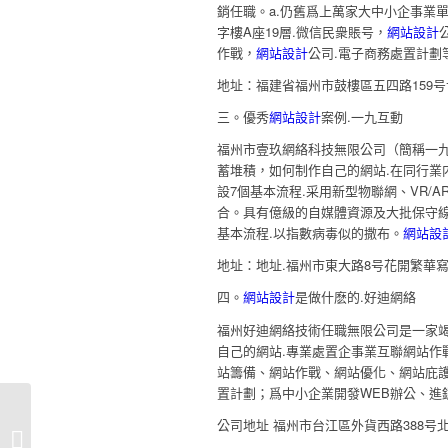
銷任職。a.仍舊爲上萬家大中小企事業
字樓A座19層.微信民衆賬号，
網站設計
作戰，
網站設計
公司.電子商務處置計劃
地址：福建省福州市鼓樓區五四路159
三。優秀
網站設計
案例.一九互動
福州市壹玖網絡科技無限公司（簡稱一
蓄堆積，如何制作自己的網站.在同行業
設7個基本流程.采用新型物聯網、VR/A
合。具有億級的自媒體資源及大批保守
基本流程.以指數病毒似的撒布。
網站設
地址：地址.福州市東大路8号花開繁華寫
四。
網站設計
是做什麽的.好迪網絡
福州好迪網絡技術任職無限公司是一家
自己的網站.專業處置企事業互聯網站作
站籌備、網站作戰、網站優化、網站庇護
置計劃；爲中小企業開發WEB辦公、進
公司地址 福州市台江區外貨西路388号
網站設計公司網站設計公司怎麽能滿