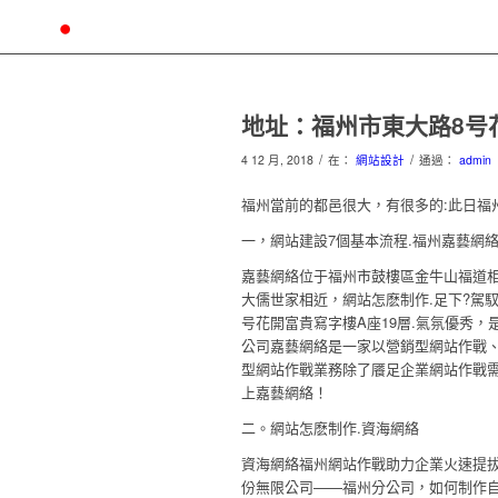
地址：福州市東大路8号
/
/
4 12 月, 2018
在：
網站設計
通過：
admin
福州當前的都邑很大，有很多的:此日福
一，網站建設7個基本流程.福州嘉藝網
嘉藝網絡位于福州市鼓樓區金牛山福道
大儒世家相近，網站怎麽制作.足下?駕
号花開富貴寫字樓A座19層.氣氛優秀
公司嘉藝網絡是一家以營銷型網站作戰、
型網站作戰業務除了餍足企業網站作戰需
上嘉藝網絡！
二。網站怎麽制作.資海網絡
資海網絡福州網站作戰助力企業火速提拔
份無限公司——福州分公司，如何制作自