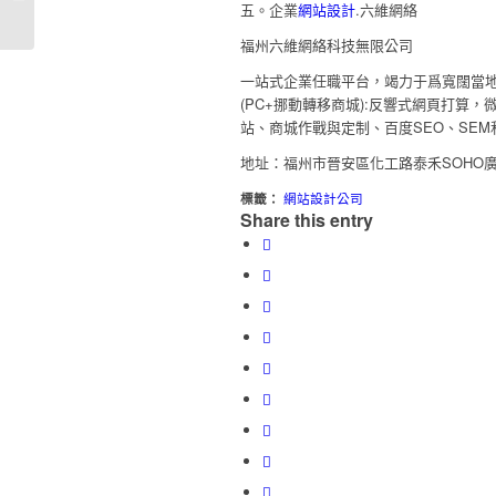
足企業對網站設計的...
五。企業
網站設計
.六維網絡
福州六維網絡科技無限公司
一站式企業任職平台，竭力于爲寬闊當
(PC+挪動轉移商城):反響式網頁打算
站、商城作戰與定制、百度SEO、SE
地址：福州市晉安區化工路泰禾SOHO廣場C
標籤：
網站設計公司
Share this entry