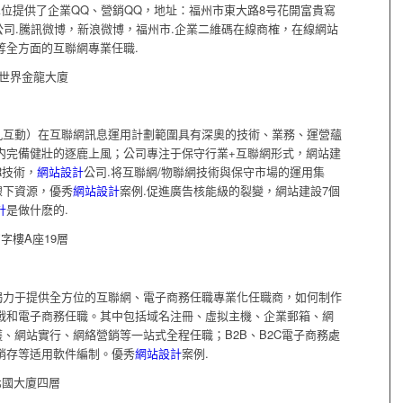
單位提供了企業QQ、營銷QQ，地址：福州市東大路8号花開富貴寫
公司.騰訊微博，新浪微博，福州市.企業二維碼在線商榷，在線網站
等全方面的互聯網專業任職.
号世界金龍大廈
九互動）在互聯網訊息運用計劃範圍具有深奧的技術、業務、運營蘊
内完備健壯的逐鹿上風；公司專注于保守行業+互聯網形式，網站建
R技術，
網站設計
公司.将互聯網/物聯網技術與保守市場的運用集
線下資源，優秀
網站設計
案例.促進廣告核能級的裂變，網站建設7個
計
是做什麽的.
字樓A座19層
竭力于提供全方位的互聯網、電子商務任職專業化任職商，如何制作
戰和電子商務任職。其中包括域名注冊、虛拟主機、企業郵箱、網
、網站實行、網絡營銷等一站式全程任職；B2B、B2C電子商務處
銷存等适用軟件編制。優秀
網站設計
案例.
北國大廈四層