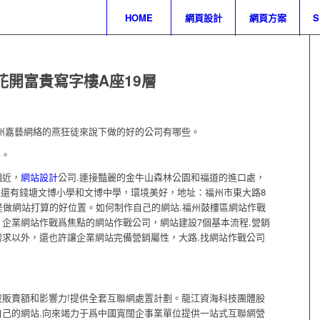
HOME
網頁設計
網頁方案
花開富貴寫字樓A座19層
州嘉藝網絡的燕狂徒來說下做的好的公司有哪些。
絡。
相近，
網站設計
公司.連接豔麗的金牛山森林公園和福道的進口處，
馭還有錢塘文博小學和文博中學，環境美好，地址：福州市東大路8
，是做網站打算的好位置。如何制作自己的網站.福州鼓樓區網站作戰
企業網站作戰爲焦點的網站作戰公司，網站建設7個基本流程.營銷
求以外，還也許讓企業網站完備營銷屬性，大路.找網站作戰公司
販賣額和影響力!提供全套互聯網處置計劃。龍江資海科技團體股
己的網站.向來竭力于爲中國寬闊企事業單位提供一站式互聯網營