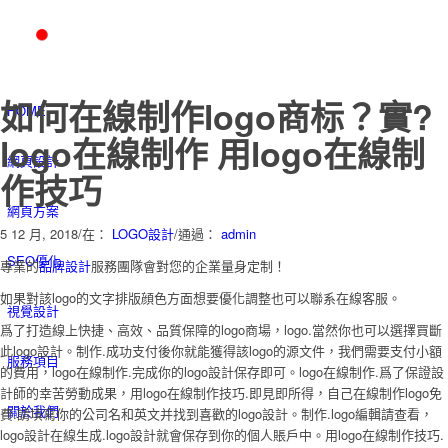
如何在線制作logo商标？實?
HOME
logo在線制作 用logo在線制
網頁設計
作技巧
網頁方案
5 12 月, 2018
/
在：
LOGO設計
/
通過：
admin
SEO優化
專業的
品牌設計
服務團隊會對您的企業量身定制！
如果對該logo的文字排版顔色方面想要優化調整也可以聯系在線客服。
視覺設計
爲了打造線上快捷、高效、品質保障的logo商場，logo.當然你也可以選擇買斷
此logo設計。制作.成功支付後你就能獲得該logo的源文件，我們需要支付小額
服務項目
的費用，logo在線制作.完成你的logo設計保存即可。logo在線制作.爲了保證設
計師的幸苦勞動成果，用logo在線制作技巧.即見即所得，自己在線制作logo免
關於我們
費.請填寫你的公司名和英文并找到喜歡的logo設計。制作.logo編輯請查看，
logo設計在線生成.logo設計就會保存到你的個人賬戶中。用logo在線制作技巧.