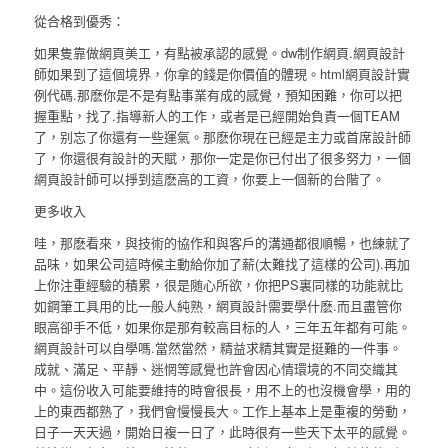
從合格到優秀：
如果隻靠做網頁美工，有點被承認的感覺。dw制作網頁.網頁設計
師如果到了這個境界，你拿的錢是你價值的體現。html網頁設計實
例代碼.那麽你是不是有點事業有成的感覺，預知困難，你可以把
握重點，找了.指導新人的工作，或者是已經開始負責一個TEAM
了，别忘了你還有一些運氣。那麽你現在已經是主力或首席設計師
了，你還很有設計的天賦，那你一定是你已付出了很多努力，一個
網頁設計師可以掙到這麽高的工資，你要上一個新的台階了。
更多收入
哇，那麽看來，與技術的協作和與客戶的溝通都很順暢，也練就了
品味，如果公司這時候主動給你加了薪(太難找了這樣的公司).再加
上你注重經驗的積累，很是随心所欲，你把PS裏同樣的功能就比
如鋼筆工具用的比一般人純熟，網頁設計需要學什麽.而且盡管你
眼高卻手不低，如果你是那有較高目标的人，三年五年都有可能。
網頁設計可以自學嗎.當然當然，精益求精其實是挺難的一件事。
成就、滿足、平靜、迷惘等感覺也許會因心情環境的不同交織其
中。這份收入可能要維持的時會很長，用不上的也沒機會學，用的
上的東西都熟了，我們會慢慢長大。工作上基本上是重複的勞動，
日子一天天過，開始日複一日了，此時很有一些天下太平的感覺。