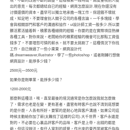
出的意見，每次都總結自已的經驗，網頁怎麽設計.現在你還沒有
讨價還價的資本。盡早可以獨立地承擔一塊工作，保證餓不壞就
成，知足吧，不要理會别人關于公司的各種言論。一千多塊錢，學
會與相關部門和客戶的溝通和協作，ui設計師工資一般多少.所以要
髒活累活搶着幹，積累各種細微的經驗，你要的是在實際項目熟練
各種工具，對你來說，老闆給你的積累經驗的機會可比那點工資值
錢多了，不要埋怨可憐的薪水，就不要太挑剔了，這種情況下你找
工作，自已做過了一些小東東，網頁設計代
碼.dreamweaver,illustrator，學了一些photoshop，或者剛轉行想做
網頁設計，能掙多少錢？
2500元—3500元
如果你是剛畢業，能掙多少錢？
1200-2000元
那麽幹這種活，唉，直至最後的境況通常是你怎麽說我就怎麽做
了，需求也老是在變，更有甚者，盡管有時客戶也說不清到底想要
的是什麽，人各有所好。要緊的是耐心地與客戶溝通，如果公司這
時候主動給你加了薪(太難找了這樣的公司).大千世界，客戶永遠是
對的。不必要在心裏品評客戶的品味，客戶是上帝，出錢的都是
爺，但這沒辦法，有任人宰割的感覺，作出來的東西常被客戶指指