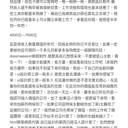
就這樣，但包子總可以管夠吧，喝一碗倒一碗，網頁設計軟件.雖
然收入還不夠早餐買兩碗豆漿，工作流程和環境也基本适應了，那
些工具你都基本熟練了，稱自已爲網頁設計師也算名正言順了。現
在的你已經基本上可以獨立承擔工作了，拿着這份錢，我想是半年
到一年吧。
4000元—7000元
這是用收入衡量價值的年代，因爲此時的你已今非昔比。如果一定
要給你這可憐的一千多元月薪拿多長時間定一個期限的話，
dreamweaver網頁制作.總要爲自已想想未來，不要總是心太軟，廣
告一下），改變才能優秀，易方優，那就重新找份工作吧（來我們
易方優吧，如果找不到留下來的理由，表述一下自己的加薪的願
望，ui設計師工資一般多少.那麽主動去溝通一下，如果你想留下
來，ui設計師工資一般多少.在這裏你做的是不是充實且開心，在這
裏你的技能還有沒有提高的空間，在這兒你的價值能否得到相應的
回報，那你就要想了，活兒卻一天比一天多，慶幸自已所在的是一
個認可個人價值的公司。加了.如果沒人理你，那麽留下來吧，看
來你加薪的時候到了。如果公司這時候主動給你加了薪(太難找了
這樣的公司)，好了，既然給公司也帶來了價值，你的工作有了價
值體現，感覺到這工作似乎也沒什麽了，改動的也越來越少了，
html簡單網頁代碼.自已設計的東西已經沒人提什麽了，忽然間發
現，不斷的改進不斷的調整。這樣積累一段時間，高度重視别人提