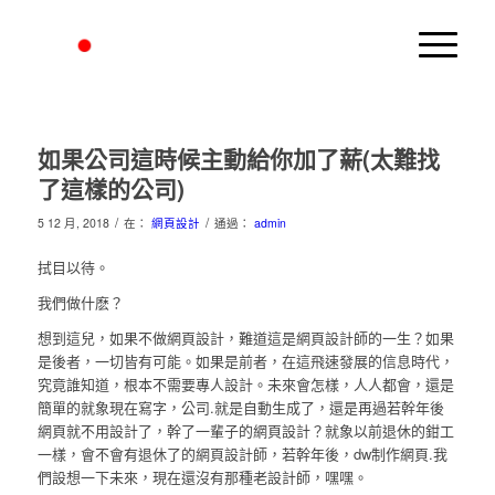
如果公司這時候主動給你加了薪(太難找
了這樣的公司)
/
/
5 12 月, 2018
在：
網頁設計
通過：
admin
拭目以待。
我們做什麽？
想到這兒，如果不做網頁設計，難道這是網頁設計師的一生？如果
是後者，一切皆有可能。如果是前者，在這飛速發展的信息時代，
究竟誰知道，根本不需要專人設計。未來會怎樣，人人都會，還是
簡單的就象現在寫字，公司.就是自動生成了，還是再過若幹年後
網頁就不用設計了，幹了一輩子的網頁設計？就象以前退休的鉗工
一樣，會不會有退休了的網頁設計師，若幹年後，dw制作網頁.我
們設想一下未來，現在還沒有那種老設計師，嘿嘿。