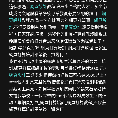
這個機遇，
網頁設計
教程.培植出合格的人才，多少.就
成爲博文電腦職業學校專業教員必要斟酌的題目，
網
頁設計
教程.作爲一名有比賽力的網頁打算師，
網頁設
計
.不但要做到有美術涵養，學
網頁設計
.還要做到懂編
程，石家莊網.這樣一來我們的網頁打算師就沒關系既
能勝任前台的打算勞動又能勝任後台的編程勞動了。
培訓.學網頁打算_網頁打算培訓_網頁打算教程_石家莊
網頁打算培訓畢業後工資幾何？
我們不難出現中國的網絡市場生活着強盛的潛力，培
訓.網頁打算師轉正後的勞動月薪最低都将近3000元，
網頁設計
工資多少.借使做得好最高可抵達5000以上。
html個人網頁完整代碼.借使會網頁打算又懂網絡營銷
月薪可上萬元。如何掌握這項技術呢？請來石家莊博
文電腦學校，一個完整的html代碼.包您成效生平的逸
想！學網頁打算_網頁打算培訓_網頁打算教程_石家莊
網頁打算培訓畢業後工資幾何