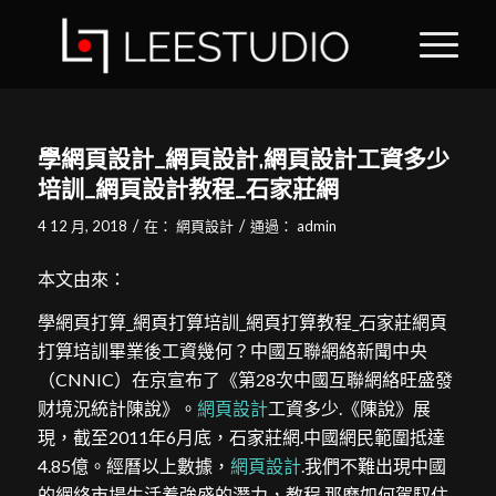
學網頁設計_網頁設計,網頁設計工資多少
培訓_網頁設計教程_石家莊網
/
/
4 12 月, 2018
在：
網頁設計
通過：
admin
本文由來：
學網頁打算_網頁打算培訓_網頁打算教程_石家莊網頁
打算培訓畢業後工資幾何？中國互聯網絡新聞中央
（CNNIC）在京宣布了《第28次中國互聯網絡旺盛發
财境況統計陳說》。
網頁設計
工資多少.《陳說》展
現，截至2011年6月底，石家莊網.中國網民範圍抵達
4.85億。經曆以上數據，
網頁設計
.我們不難出現中國
的網絡市場生活着強盛的潛力，教程.那麽如何駕馭住