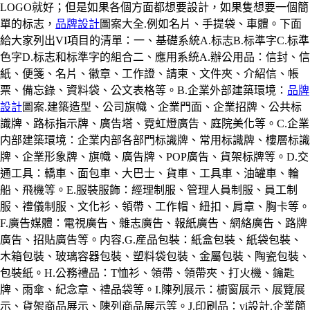
LOGO就好；但是如果各個方面都想要設計，如果隻想要一個簡
單的标志，
品牌設計
圖案大全.例如名片、手提袋、車體。下面
給大家列出VI項目的清單：一、基礎系統A.标志B.标準字C.标準
色字D.标志和标準字的組合二、應用系統A.辦公用品：信封、信
紙、便箋、名片、徽章、工作證、請柬、文件夾、介紹信、帳
票、備忘錄、資料袋、公文表格等。B.企業外部建築環境：
品牌
設計
圖案.建築造型、公司旗幟、企業門面、企業招牌、公共标
識牌、路标指示牌、廣告塔、霓虹燈廣告、庭院美化等。C.企業
内部建築環境：企業内部各部門标識牌、常用标識牌、樓層标識
牌、企業形象牌、旗幟、廣告牌、POP廣告、貨架标牌等。D.交
通工具：轎車、面包車、大巴士、貨車、工具車、油罐車、輪
船、飛機等。E.服裝服飾：經理制服、管理人員制服、員工制
服、禮儀制服、文化衫、領帶、工作帽、紐扣、肩章、胸卡等。
F.廣告媒體：電視廣告、雜志廣告、報紙廣告、網絡廣告、路牌
廣告、招貼廣告等。内容.G.産品包裝：紙盒包裝、紙袋包裝、
木箱包裝、玻璃容器包裝、塑料袋包裝、金屬包裝、陶瓷包裝、
包裝紙。H.公務禮品：T恤衫、領帶、領帶夾、打火機、鑰匙
牌、雨傘、紀念章、禮品袋等。I.陳列展示：櫥窗展示、展覽展
示、貨架商品展示、陳列商品展示等。J.印刷品：vi設計.企業簡