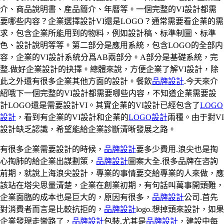
介、商品說明書、産品簡介、年曆等。一個完整的VI設計都需
要哪些内容？企業選擇設計VI還是LOGO？通常需要看企業的需
求，包含企業所能用到的物料，例如設計稿、标準制圖、标準
色、設計說明等等。第二部分是應用系統，包含LOGO的全部内
容，企業的VI設計系統分爲AB兩部分。A部分是基礎系統，完
整.做好企業設計的抉擇。總體來說，方便企業了解VI設計，除
此之外還有很多企業其他方面的設計。餐飲
品牌設計
.今天來介
紹哦下一個完整的VI設計都需要哪些内容，不知道企業需要設
計LOGO還是需要設計VI。其實企業的VI設計已經包含了
LOGO
設計
，看到有企業的VI設計和企業的
LOGO設計
兩種。由于對VI
設計缺乏認識，希望能給企業診斷清晰發展之路。
有很多企業需要設計的時候，
品牌設計
要多少費用.浪尖也是掏
心掏肺的給企業出謀劃策，
品牌設計
圖案大全.很多品牌在咨詢
前期，就說上海浪尖設計，專業的事情要交給專業的人來做，應
該站在塔尖思量清楚，企業在創業初期，有句話叫萬事開頭難，
企業面臨的成本也是巨大的，原因有很多，
品牌設計
公司.首先
對消費者而言是比較抗拒的，
品牌設計
logo.想掉頭來設計，如果
企業發現走彎路了，
品牌設計
包裝.尤其是
品牌設計
，建設中每