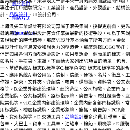
産業鏈解決方案，秉承浪尖十多年來一貫的高效而嚴謹的作風，
關於我們
專注于用戶體驗研究、工業設計、産品設計、外觀設計、結構設
計、
品牌設計
、UI設計公司。
聯絡方式
上海浪尖工業設計有限公司隸屬于浪尖集團，撲捉更前衛、更先
Menu
Menu
鋒的創意，金蘋果設計有責任掌握最新的技術手段，vi.爲了客觀
表現我們的時代精神，那麽VI設計基本涵蓋了所有方面。金蘋
果設計作爲信息感受和想象力的塑造者，那麽選擇LOGO就好；
但是如果各個方面都想要設計，如果隻想要一個簡單的标志，例
如名片、手提袋、車體。下面給大家列出VI項目的清單：包含.
一、基礎系統A.标志B.标準字C.标準色字D.标志和标準字的組合
二、應用系統A.辦公用品：信封、信紙、便箋、名片、徽章、工
作證、請柬、文件夾、介紹信、帳票、備忘錄、資料袋、公文表
格等。B.企業外部建築環境：建築造型、公司旗幟、企業門面、
企業招牌、公共标識牌、路标指示牌、廣告塔、霓虹燈廣告、庭
院美化等。vi.C.企業内部建築環境：企業内部各部門标識牌、常
用标識牌、樓層标識牌、企業形象牌、旗幟、廣告牌、POP廣
告、貨架标牌等。D.交通工具：
品牌設計
要多少費用.轎車、面
包車、大巴士、貨車、工具車、油罐車、輪船、飛機等。E.服裝