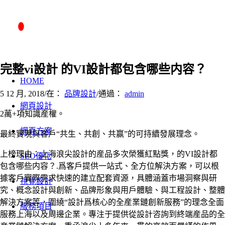
完整vi設計 的VI設計都包含哪些内容？
HOME
5 12 月, 2018
/
在：
品牌設計
/
通過：
admin
網頁設計
2萬+項知識産權。
網頁方案
最終實現與客戶“共生、共創、共赢”的可持續發展理念。
上榜理由：上海浪尖設計的産品多次榮獲紅點獎，的VI設計都
SEO優化
包含哪些内容？.爲客戶提供一站式、全方位解決方案，可以根
據客戶實際需求快速的建立配套資源，具體涵蓋市場洞察與研
視覺設計
究、概念設計與創新、品牌形象與用戶體驗、與工程設計、整體
解決方案等，圍繞“設計爲核心的全産業鏈創新服務”的理念全面
服務項目
服務上海以及周邊企業。專注于提供從設計咨詢到終端産品的全