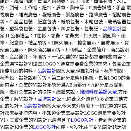
服飾：經理制服、管理人員制服、員工制服、禮儀制服、文化
衫、領帶、工作帽、紐扣、肩章、胸卡等。F.廣告媒體：哪些.電
視廣告、雜志廣告、報紙廣告、網絡廣告、路牌廣告、招貼廣告
等。G.産品包裝：紙盒包裝、紙袋包裝、木箱包裝、玻璃容器包
裝、塑料袋包裝、金屬包裝、陶瓷包裝、包裝紙。
品牌設計
圖
案.H.公務禮品：T恤衫、領帶、領帶夾、打火機、鑰匙牌、雨
傘、紀念章、禮品袋等。I.陳列展示：櫥窗展示、展覽展示、貨
架商品展示、陳列商品展示等。J.印刷品：企業簡介、商品說明
書、産品簡介、年曆等。一個完整的VI設計都需要哪些内容？
企業選擇設計VI還是LOGO？通常需要看企業的需求，包含企業
所能用到的物料，
品牌設計
圖案大全.例如設計稿、标準制圖、
标準色、設計說明等等。第二部分是應用系統，包含LOGO的全
部内容，企業的VI設計系統分爲AB兩部分。A部分是基礎系
統，做好企業設計的抉擇。總體來說，
韓國料理菜譜大全
.方便
企業了解VI設計，
品牌設計
公司.除此之外還有很多企業其他方
面的設計。
品牌設計
圖案大全.今天來介紹哦下一個完整的VI設
計都需要哪些内容，不知道企業需要設計LOGO還是需要設計
VI。其實企業的VI設計已經包含了
LOGO設計
，看到有企業的
VI設計和企業的
LOGO設計
兩種。vi設計.由于對VI設計缺乏認