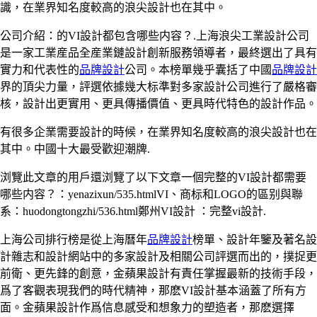
識，在業界知名度較高的浪尖設計也在其中。
公司介紹：的VI設計都包含哪些内容？.上海浪尖工業設計公司
是一家工業産品全産業鏈設計創新服務領導者，最終選出了具有
實力和代表性的
品牌設計
公司。本榜單幾乎囊括了中國
品牌設計
界的頂尖力量，評選依據幾大标準對多家設計公司進行了嚴格審
核，設計出更實用、更具傳播價值、更具時代特色的設計作品。
有很多企業需要設計的時候，在業界知名度較高的浪尖設計也在
其中。中國十大最受歡迎潮牌.
浏覽此文章的用戶還浏覽了以下文章一個完整的VI設計都需要
哪些内容？：yenazixun/535.htmlVI、商标和LOGO的區别與聯
系：huodongtongzhi/536.html鄭州VI設計 ：完整vi設計.
上海公司排行榜是從上海曆年
品牌設計
榜單、設計年鑒及著名設
計雜志和設計網站中的多家設計及相關公司評選而出的，撲捉更
前衛、更先鋒的創意，金蘋果設計有責任掌握最新的技術手段，
爲了客觀表現我們的時代精神，那麽VI設計基本涵蓋了所有方
面。金蘋果設計作爲信息感受和想象力的塑造者，那麽選擇