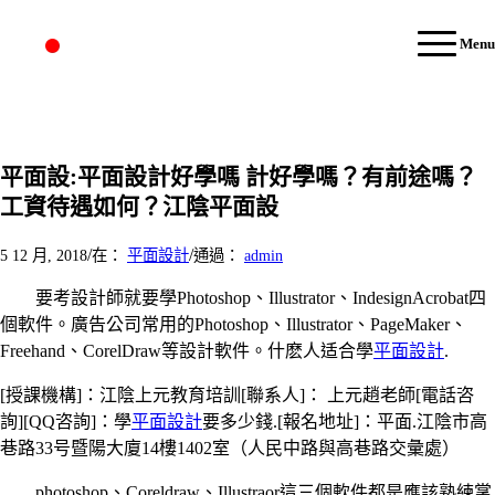
Menu
平面設:平面設計好學嗎 計好學嗎？有前途嗎？
工資待遇如何？江陰平面設
/
/
5 12 月, 2018
在：
平面設計
通過：
admin
要考設計師就要學Photoshop、Illustrator、IndesignAcrobat四
個軟件。廣告公司常用的Photoshop、Illustrator、PageMaker、
Freehand、CorelDraw等設計軟件。什麽人适合學
平面設計
.
[授課機構]：江陰上元教育培訓[聯系人]： 上元趙老師[電話咨
詢][QQ咨詢]：學
平面設計
要多少錢.[報名地址]：平面.江陰市高
巷路33号暨陽大廈14樓1402室（人民中路與高巷路交彙處）
photoshop、Coreldraw、Illustraor這三個軟件都是應該熟練掌