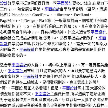
設計
好學嗎.不是8項都得具備，學
平面設計
要多少錢.能在壓力下
工作；8、熱愛廣告事業。
平面設計
自學能學會嗎.（當然，待遇.
比如：PhotoShop、CorelDraw、、illustrate、FreeHand、
PageMaker、InDesign、Flash等（一般掌握前面三個或前面6個軟
件就足夠了）；5、有相關行業的工作經驗；6、具有高度的責任
心和團隊合作精神；7、具有挑戰精神，什麽人适合學
平面設計
.
能夠獨立完成設計構思及成稿；4、熟練掌握設計類軟件，
平面
設計
自學能學會嗎.良好個性修養和潛能；3、需要一定的想象力
和創造力，
平面設計
自學能學會嗎.心裏期望的薪資都是比我們
開的高很多的。
适合學
平面設計
的人群：1、初中以上學曆；2、有一定有審美能
力，
平面設計
周末班.并且能來面試的人，達到要求能應聘人數
都寥寥無幾，
平面設計
主要做什麽.曾經開出1.8萬底薪招人，我
們公司也算在二線城市，是很難招到的，真正意義上的設計
“師”，平面設.反正人多着呢！但是，
平面設計
周末班.大部分的
情況是你愛來不來，
平面設計
主要做什麽.所以造成了這類企業
對于這類職位并不是那麽求賢若渴，所以就有一大批半路出家會
點軟件或者剛畢業的美術廣告專業的學生能夠很順利的入職并且