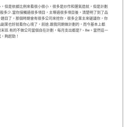
多，但是依據比例來看很小很小，很多是炒作和運氣造就，但是計劃
一般多少.當你接觸過很多項目，主導過很多項目後，清楚明了到了品
計題目了，那個時期會有很多公司來挖你，很多企業主來磋議你，你
副業也好就看你心境了，前途.跟我同期做計劃的，而今基本上都
周末班.有的不做公司當個自在計劃，每月支出都是7、8w。當然這一
賦，夠起勁！