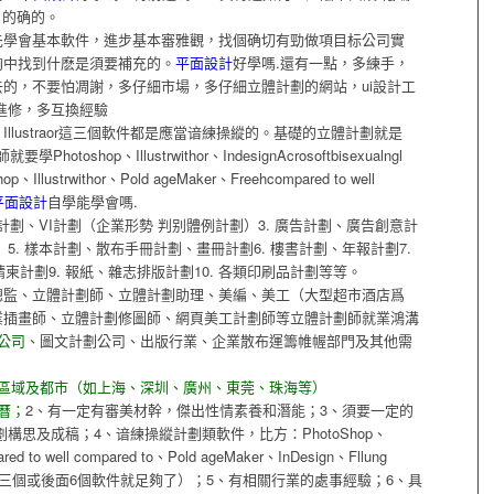
/月的确的。
先學會基本軟件，進步基本審雅觀，找個确切有勁做項目标公司實
夠中找到什麽是須要補充的。
平面設計
好學嗎.還有一點，多練手，
的，不要怕凋謝，多仔細市場，多仔細立體計劃的網站，ui設計工
進修，多互換經驗
raw、Illustraor這三個軟件都是應當谙練操縱的。基礎的立體計劃就是
Photoshop、Illustrwithor、IndesignAcrosoftbisexualngl
ustrwithor、Pold ageMaker、Freehcompared to well
平面設計
自學能學會嗎.
IS計劃、VI計劃（企業形勢 判别體例計劃）3. 廣告計劃、廣告創意計
）5. 樣本計劃、散布手冊計劃、畫冊計劃6. 樓書計劃、年報計劃7.
柬計劃9. 報紙、雜志排版計劃10. 各類印刷品計劃等等。
總監、立體計劃師、立體計劃助理、美編、美工（大型超市酒店爲
業插畫師、立體計劃修圖師、網頁美工計劃師等立體計劃師就業鴻溝
公司
、圖文計劃公司、出版行業、企業散布運籌帷幄部門及其他需
。
的區域及都市（如上海、深圳、廣州、東莞、珠海等）
曆；
2、有一定有審美材幹，傑出性情素養和潛能；3、須要一定的
構思及成稿；4、谙練操縱計劃類軟件，比方：PhotoShop、
red to well compared to、Pold ageMaker、InDesign、Fllung
平常操縱後面三個或後面6個軟件就足夠了）；5、有相關行業的處事經驗；6、具