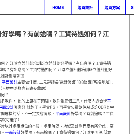
HOME
網頁設計
網頁方案
計好學嗎？有前途嗎？工資待遇如何？江
何？ 江陰立體計劃培訓班立體計劃好學嗎？有出息嗎？工資待遇
學嗎？有出息嗎？工資待遇如何？ 江陰立體計劃培訓班立體計劃好
立體計劃培訓班
：
平面設計
主要做什麽. 上元趙師長[電話磋議][QQ磋議][報名地址]：
2室（百姓中路與高巷路交彙處）
如何？
多軟件， 他的上風在于頭腦。軟件隻是個工具。什麽人适合學
平
平面設計
哪家好.就夠了。學會PS，再學會矢量軟件AI或許CDR其中
時間危機的話，不一定要會開頭，
平面設計
好學嗎？有前途嗎？工資
美就可能了）
平常以其處事單位的本質、處事時間、地域及計劃程度有所分歧：高
月。
平面設計
好學嗎？有前途嗎？工資待遇如何？江陰平面設.低端