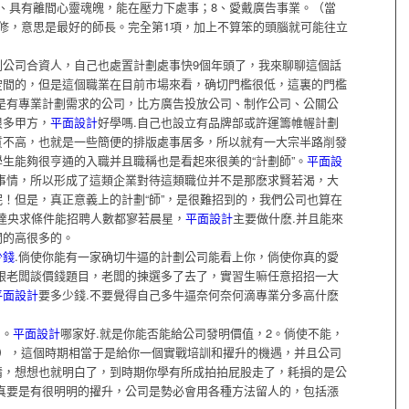
、具有離間心靈魂魄，能在壓力下處事；8、愛戴廣告事業。（當
修，意思是最好的師長。完全第1項，加上不算笨的頭腦就可能往立
劃公司合資人，自己也處置計劃處事快9個年頭了，我來聊聊這個話
空間的，但是這個職業在目前市場來看，确切門檻很低，這裏的門檻
是有專業計劃需求的公司，比方廣告投放公司、制作公司、公關公
很多甲方，
平面設計
好學嗎.自己也設立有品牌部或許運籌帷幄計劃
質不高，也就是一些簡便的排版處事居多，所以就有一大宗半路削發
生能夠很亨通的入職并且職稱也是看起來很美的“計劃師”。
平面設
事情，所以形成了這類企業對待這類職位并不是那麽求賢若渴，大
！但是，真正意義上的計劃“師”，是很難招到的，我們公司也算在
到達央求條件能招聘人數都寥若晨星，
平面設計
主要做什麽.并且能來
開的高很多的。
少錢
.倘使你能有一家确切牛逼的計劃公司能看上你，倘使你真的愛
跟老闆談價錢題目，老闆的揀選多了去了，實習生嘛任意招招一大
平面設計
要多少錢.不要覺得自己多牛逼奈何奈何滴專業分多高什麽
1。
平面設計
哪家好.就是你能否能給公司發明價值，2。倘使不能，
2），這個時期相當于是給你一個實戰培訓和擢升的機遇，并且公司
情，想想也就明白了，到時期你學有所成拍拍屁股走了，耗損的是公
你真要是有很明明的擢升，公司是勢必會用各種方法留人的，包括漲