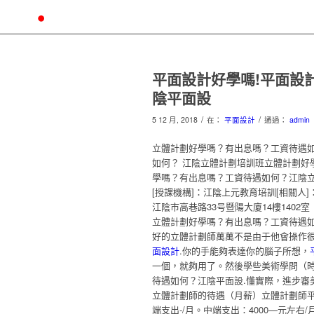
平面設計好學嗎!平面設
陰平面設
/
/
5 12 月, 2018
在：
平面設計
通過：
admin
立體計劃好學嗎？有出息嗎？工資待遇如
如何？ 江陰立體計劃培訓班立體計劃好
學嗎？有出息嗎？工資待遇如何？江陰
[授課機構]：江陰上元教育培訓[相關人]
江陰市高巷路33号暨陽大廈14樓140
立體計劃好學嗎？有出息嗎？工資待遇
好的立體計劃師萬萬不是由于他會操作很
面設計
.你的手能夠表達你的腦子所想，
一個，就夠用了。然後學些美術學問（
待遇如何？江陰平面設.懂實際，進步審
立體計劃師的待遇（月薪）立體計劃師
端支出-/月。中端支出：4000—元左右/