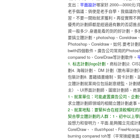
支出：
平面設計
哪家好.2000—3000元
老手倡議：倘使是老手自學，我倡議你
習，不要一開始就求獲利。再從實際不
優秀的計劃師都是經過過有數的否認進去
資一般多少.身邊能看的到的好計劃，多
要搞立體計劃，photoshop、Coreld
Photoshop、Coreldraw，如何.要考計劃師就要學
bwith四個軟件。廣告公司常用的Photoshop、Ill
compared to、CorelDraw等計劃軟件。
1. 标志計劃(logo計劃
，商标計劃)2. C
劃4. 海報計劃、 DM 計劃（散布單計劃
包裝計劃8. 書籍插畫繪制、賀卡計劃、請
立體計劃就業崗位包括創意總監、計劃
主）、UI界面計劃師、圖案計劃師、商
1、就業單位：可能處置廣告公司、企劃
求立體計劃師領域的相關立體計劃處事
2、就業地點：要緊糾合在經濟較暢旺
契合學立體計劃的人群：1、初中以上學
設想力和發明力，平面.能夠獨立完成計劃
CorelDraw、、illustrhpost、FreeHcompa
burning compared toh等（