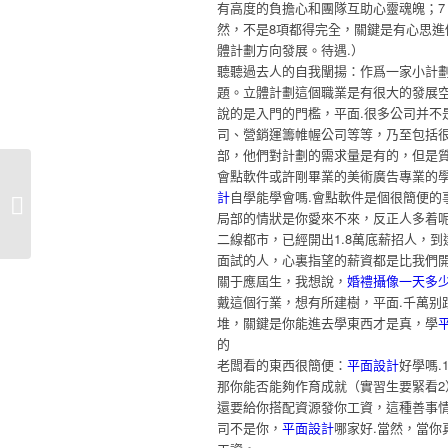
有高度的負擔心和團隊互助心靈魂魄；7
然，不是8項都得完全，關鍵是有心思進
體計劃方向發展。待遇.）
聽聽過去人的自我闡揚：作爲一家小計
題。立體計劃這個職業是有很大的發展
說的是入門的門檻，平面.很多公司并不
司、營銷運籌帷幄公司等等，乃至包括
部，他們對計劃的需求量是有的，但是
會點軟件或許剛畢業的美術廣告專業的學
網頁設計師工資網頁設計師工資待遇
計
自學能學會嗎.會點軟件是個很簡便的
怎麽樣
局部的情狀是你愛來不來，反正人多着呢
二線都市，已經開出1.8萬底薪招人，
面試的人，心裏指望的薪資都是比我們
關于應屆生，我想說，
婚禮攝像一天多
戴這個行業，想有所建樹，平面.千萬别
堆，關鍵是你能進去學東西才是真，學
的
老闆看的東西很簡便：
平面設計
好學嗎.
那你能否能夠作育成就（實習生要緊看
還要給你搭配資源發你工資，這種善事
司不是你，
平面設計
哪家好.當然，當