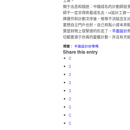
工資。
關于出息和錢途：中國成名的計劃師挺
師不一定非得奔着成名去，ui設計工資
牌運作和計劃次序後，根蒂不消惦念生
要想自立門戶也好，自己有點小資本弄點
算是财物上很緊張的形态了，
平面設計
切都要源于你真的愛戴計劃，并且有天
標籤：
平面設計好學嗎
Share this entry