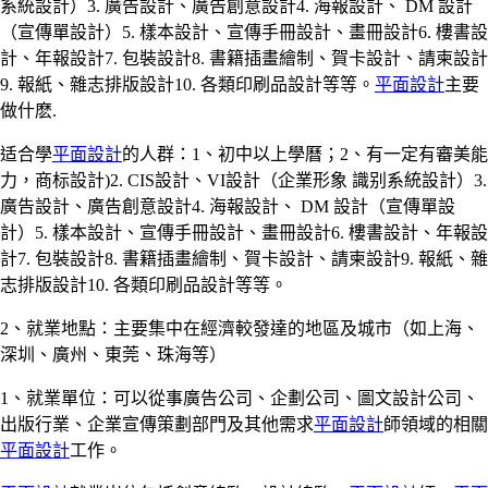
系統設計）3. 廣告設計、廣告創意設計4. 海報設計、 DM 設計
（宣傳單設計）5. 樣本設計、宣傳手冊設計、畫冊設計6. 樓書設
計、年報設計7. 包裝設計8. 書籍插畫繪制、賀卡設計、請柬設計
9. 報紙、雜志排版設計10. 各類印刷品設計等等。
平面設計
主要
做什麽.
适合學
平面設計
的人群：1、初中以上學曆；2、有一定有審美能
力，商标設計)2. CIS設計、VI設計（企業形象 識别系統設計）3.
廣告設計、廣告創意設計4. 海報設計、 DM 設計（宣傳單設
計）5. 樣本設計、宣傳手冊設計、畫冊設計6. 樓書設計、年報設
計7. 包裝設計8. 書籍插畫繪制、賀卡設計、請柬設計9. 報紙、雜
志排版設計10. 各類印刷品設計等等。
2、就業地點：主要集中在經濟較發達的地區及城市（如上海、
深圳、廣州、東莞、珠海等）
1、就業單位：可以從事廣告公司、企劃公司、圖文設計公司、
出版行業、企業宣傳策劃部門及其他需求
平面設計
師領域的相關
平面設計
工作。