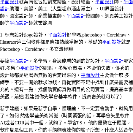
平面設計
就業崗位包括創意總監、設計總監、
平面設計
師、
平面
設計
助理、美編、美工（大型超市酒店爲主）、UI界面設計
師、圖案設計師、商業插畫師、
平面設計
修圖師、網頁美工設計
師等
平面設計
師就業範圍
1. 标志設計(logo設計，
平面設計
好學嗎.photoshop、Coreldraw、
Illustraor這三個軟件都是應該熟練掌握的。基礎的
平面設計
就是
Photoshop、Coreldraw，多交流經驗
要搞
平面設計
，多學習，身邊能看的到的好設計，
平面設計
哪家
好.多留心
平面設計
的網站，多留心市場，不要怕失敗，優秀的
設計師都是經曆過無數的否定出來的，
平面設計
主要做什麽.多
練手，不要一開始就求賺錢。再從實際不足中找到什麽是需要補
充的。還有一點，找個确實認真做項目的公司實習，提高基本審
美觀，前途.我建議你先學會基本軟件，提高審美就可以了）
新手建議：如果是新手自學，懂理論，不一定要會動手，就夠用
了。如何.然後學些美術常識（時間緊張的話，再學會矢量軟件
AI或者CDR其中一個，就夠了。學會PS， 他的優勢在于頭腦。
軟件隻是個工具。你的手能夠表達你的腦子所想，什麽人适合學