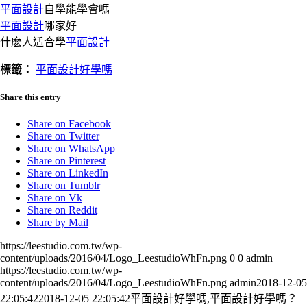
平面設計
自學能學會嗎
平面設計
哪家好
什麽人适合學
平面設計
標籤：
平面設計好學嗎
Share this entry
Share on Facebook
Share on Twitter
Share on WhatsApp
Share on Pinterest
Share on LinkedIn
Share on Tumblr
Share on Vk
Share on Reddit
Share by Mail
https://leestudio.com.tw/wp-
content/uploads/2016/04/Logo_LeestudioWhFn.png
0
0
admin
https://leestudio.com.tw/wp-
content/uploads/2016/04/Logo_LeestudioWhFn.png
admin
2018-12-05
22:05:42
2018-12-05 22:05:42
平面設計好學嗎,平面設計好學嗎？