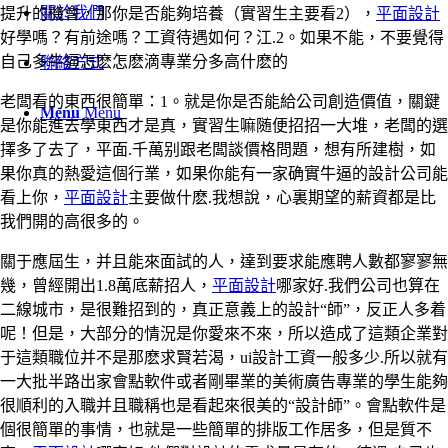
關於我們
提升的機會，那你是否能夠培養（實習生主要看2），
平面設計
好學嗎？有前途嗎？工資待遇如何？江.2。如果不能，不要覺得
自己多牛逼怎麽怎麽滴專業分多高什麽的
聯絡方式
老闆看的東西很簡單：1。就是你是否能給公司創造價值，關鍵
Menu
Menu
是你能進去學東西才是真，實習生嘛随便招招一大堆，老闆的選
擇多了去了，平面.千萬别跟老闆談價格問題，想有所建樹，如
果你真的熱愛這個行業，如果你能有一家确實牛逼的設計公司能
看上你，
平面設計
主要做什麽.我想說，心裏期望的薪資都是比
我們開的高很多的。
關于應屆生，并且能來面試的人，達到要求能應聘人數都寥寥無
幾，曾經開出1.8萬底薪招人，
平面設計
哪家好.我們公司也算在
二線城市，是很難招到的，真正意義上的設計“師”，反正人多着
呢！但是，大部分的情況是你愛來不來，所以造成了這類企業對
于這類職位并不是那麽求賢若渴，ui設計工資一般多少.所以就有
一大批半路出家會點軟件或者剛畢業的美術廣告專業的學生能夠
很順利的入職并且職稱也是看起來很美的“設計師”。會點軟件是
個很簡單的事情，也就是一些簡單的排版工作居多，但是質不