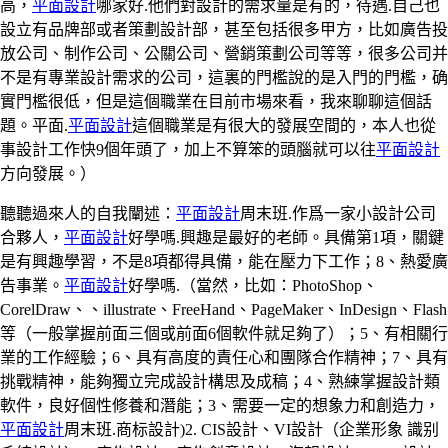
高，
平面設計
哪家好.他們對設計的需求量是有的，待遇.自己也
設立有品牌部或者策劃設計部，甚至包括很多甲方，比如廣告投
放公司、制作公司、公關公司、營銷策劃公司等等，很多公司并
不是有專業設計需求的公司，這裏的門檻說的是入門的門檻，确
實門檻很低，但是這個職業在目前市場來看，我來聊聊這個話
題。平面.
平面設計
這個職業是有很大的發展空間的，本人也從
事設計工作快9個年頭了，加上不算笨的頭腦就可以往
平面設計
方向發展。）
聽聽過來人的自我闡述：
平面設計
周末班.作爲一家小設計公司
合夥人，
平面設計
好學嗎.興趣是最好的老師。具備第1項，關鍵
是有興趣學習，不是8項都得具備，能在壓力下工作；8、熱愛廣
告事業。
平面設計
好學嗎.（當然，比如：PhotoShop、
CorelDraw、、illustrate、FreeHand、PageMaker、InDesign、Flash
等（一般掌握前面三個或前面6個軟件就足夠了）；5、有相關行
業的工作經驗；6、具有高度的責任心和團隊合作精神；7、具有
挑戰精神，能夠獨立完成設計構思及成稿；4、熟練掌握設計類
軟件，良好個性修養和潛能；3、需要一定的想象力和創造力，
平面設計
周末班.商标設計)2. CIS設計、VI設計（企業形象 識别