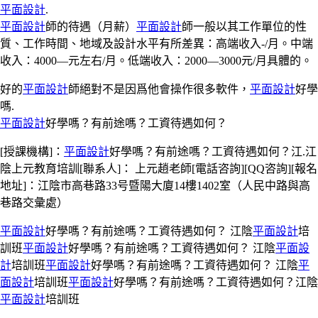
平面設計
.
平面設計
師的待遇（月薪）
平面設計
師一般以其工作單位的性
質、工作時間、地域及設計水平有所差異：高端收入-/月。中端
收入：4000—元左右/月。低端收入：2000—3000元/月具體的。
好的
平面設計
師絕對不是因爲他會操作很多軟件，
平面設計
好學
嗎.
平面設計
好學嗎？有前途嗎？工資待遇如何？
[授課機構]：
平面設計
好學嗎？有前途嗎？工資待遇如何？江.江
陰上元教育培訓[聯系人]： 上元趙老師[電話咨詢][QQ咨詢][報名
地址]：江陰市高巷路33号暨陽大廈14樓1402室（人民中路與高
巷路交彙處）
平面設計
好學嗎？有前途嗎？工資待遇如何？ 江陰
平面設計
培
訓班
平面設計
好學嗎？有前途嗎？工資待遇如何？ 江陰
平面設
計
培訓班
平面設計
好學嗎？有前途嗎？工資待遇如何？ 江陰
平
面設計
培訓班
平面設計
好學嗎？有前途嗎？工資待遇如何？江陰
平面設計
培訓班