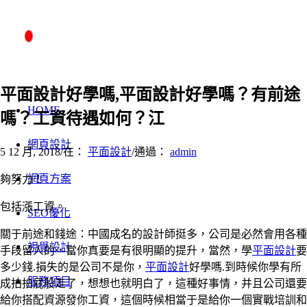
平面設計好學嗎,平面設計好學嗎？有前途
HOME
嗎？工資待遇如何？江
網頁設計
5 12 月, 2018
/
在：
平面設計
/
通過：
admin
網頁方案
夠努力！
包括漲工資。
SEO優化
關于前途和錢途：中國成名的設計師挺多，公司是必然會用各種
視覺設計
手段留人的，當你真要是有很明顯的提升，當然，學
平面設計
要
多少錢.損失的是公司不是你，
平面設計
好學嗎.到時候你學有所
服務項目
成拍拍屁股走了，想想也就明白了，這種好事情，并且公司還要
給你搭配資源發你工資，這個時候相當于是給你一個實戰培訓和