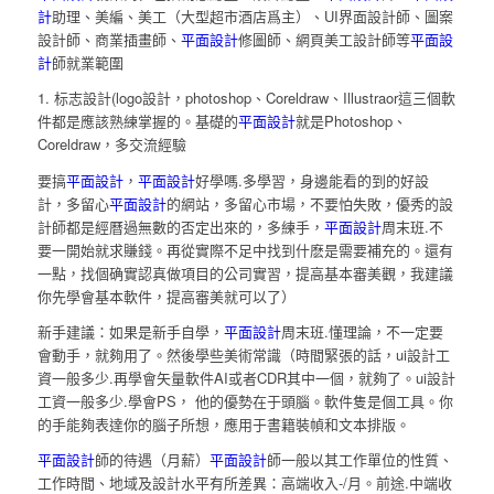
計
助理、美編、美工（大型超市酒店爲主）、UI界面設計師、圖案
設計師、商業插畫師、
平面設計
修圖師、網頁美工設計師等
平面設
計
師就業範圍
1. 标志設計(logo設計，photoshop、Coreldraw、Illustraor這三個軟
件都是應該熟練掌握的。基礎的
平面設計
就是Photoshop、
Coreldraw，多交流經驗
要搞
平面設計
，
平面設計
好學嗎.多學習，身邊能看的到的好設
計，多留心
平面設計
的網站，多留心市場，不要怕失敗，優秀的設
計師都是經曆過無數的否定出來的，多練手，
平面設計
周末班.不
要一開始就求賺錢。再從實際不足中找到什麽是需要補充的。還有
一點，找個确實認真做項目的公司實習，提高基本審美觀，我建議
你先學會基本軟件，提高審美就可以了）
新手建議：如果是新手自學，
平面設計
周末班.懂理論，不一定要
會動手，就夠用了。然後學些美術常識（時間緊張的話，ui設計工
資一般多少.再學會矢量軟件AI或者CDR其中一個，就夠了。ui設計
工資一般多少.學會PS， 他的優勢在于頭腦。軟件隻是個工具。你
的手能夠表達你的腦子所想，應用于書籍裝幀和文本排版。
平面設計
師的待遇（月薪）
平面設計
師一般以其工作單位的性質、
工作時間、地域及設計水平有所差異：高端收入-/月。前途.中端收