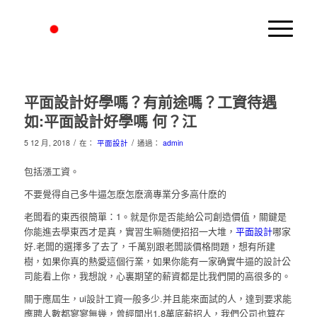
平面設計好學嗎？有前途嗎？工資待遇
如:平面設計好學嗎 何？江
/
/
5 12 月, 2018
在：
平面設計
通過：
admin
包括漲工資。
不要覺得自己多牛逼怎麽怎麽滴專業分多高什麽的
老闆看的東西很簡單：1。就是你是否能給公司創造價值，關鍵是
你能進去學東西才是真，實習生嘛随便招招一大堆，
平面設計
哪家
好.老闆的選擇多了去了，千萬别跟老闆談價格問題，想有所建
樹，如果你真的熱愛這個行業，如果你能有一家确實牛逼的設計公
司能看上你，我想說，心裏期望的薪資都是比我們開的高很多的。
關于應屆生，ui設計工資一般多少.并且能來面試的人，達到要求能
應聘人數都寥寥無幾，曾經開出1.8萬底薪招人，我們公司也算在