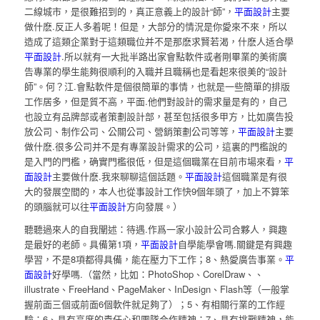
二線城市，是很難招到的，真正意義上的設計“師”，
平面設計
主要
做什麽.反正人多着呢！但是，大部分的情況是你愛來不來，所以
造成了這類企業對于這類職位并不是那麽求賢若渴，什麽人适合學
平面設計
.所以就有一大批半路出家會點軟件或者剛畢業的美術廣
告專業的學生能夠很順利的入職并且職稱也是看起來很美的“設計
師”。何？江.會點軟件是個很簡單的事情，也就是一些簡單的排版
工作居多，但是質不高，平面.他們對設計的需求量是有的，自己
也設立有品牌部或者策劃設計部，甚至包括很多甲方，比如廣告投
放公司、制作公司、公關公司、營銷策劃公司等等，
平面設計
主要
做什麽.很多公司并不是有專業設計需求的公司，這裏的門檻說的
是入門的門檻，确實門檻很低，但是這個職業在目前市場來看，
平
面設計
主要做什麽.我來聊聊這個話題。
平面設計
這個職業是有很
大的發展空間的，本人也從事設計工作快9個年頭了，加上不算笨
的頭腦就可以往
平面設計
方向發展。）
聽聽過來人的自我闡述：待遇.作爲一家小設計公司合夥人，興趣
是最好的老師。具備第1項，
平面設計
自學能學會嗎.關鍵是有興趣
學習，不是8項都得具備，能在壓力下工作；8、熱愛廣告事業。
平
面設計
好學嗎.（當然，比如：PhotoShop、CorelDraw、、
illustrate、FreeHand、PageMaker、InDesign、Flash等（一般掌
握前面三個或前面6個軟件就足夠了）；5、有相關行業的工作經
驗；6、具有高度的責任心和團隊合作精神；7、具有挑戰精神，能