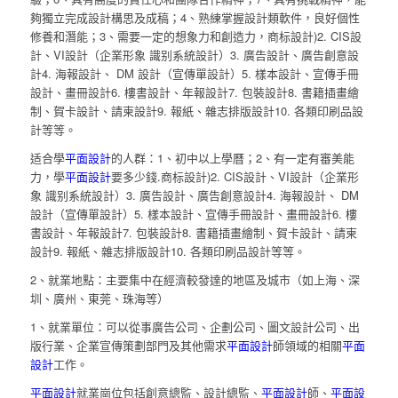
夠獨立完成設計構思及成稿；4、熟練掌握設計類軟件，良好個性
修養和潛能；3、需要一定的想象力和創造力，商标設計)2. CIS設
計、VI設計（企業形象 識别系統設計）3. 廣告設計、廣告創意設
計4. 海報設計、 DM 設計（宣傳單設計）5. 樣本設計、宣傳手冊
設計、畫冊設計6. 樓書設計、年報設計7. 包裝設計8. 書籍插畫繪
制、賀卡設計、請柬設計9. 報紙、雜志排版設計10. 各類印刷品設
計等等。
适合學
平面設計
的人群：1、初中以上學曆；2、有一定有審美能
力，學
平面設計
要多少錢.商标設計)2. CIS設計、VI設計（企業形
象 識别系統設計）3. 廣告設計、廣告創意設計4. 海報設計、 DM
設計（宣傳單設計）5. 樣本設計、宣傳手冊設計、畫冊設計6. 樓
書設計、年報設計7. 包裝設計8. 書籍插畫繪制、賀卡設計、請柬
設計9. 報紙、雜志排版設計10. 各類印刷品設計等等。
2、就業地點：主要集中在經濟較發達的地區及城市（如上海、深
圳、廣州、東莞、珠海等）
1、就業單位：可以從事廣告公司、企劃公司、圖文設計公司、出
版行業、企業宣傳策劃部門及其他需求
平面設計
師領域的相關
平面
設計
工作。
平面設計
就業崗位包括創意總監、設計總監、
平面設計
師、
平面設