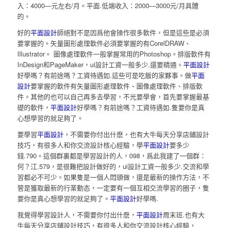
入：4000—元左右/月。平面.低端收入：2000—3000元/月具體
的。
好的
平面設計
師絕對不是因爲他會操作很多軟件，但是這些是必須
要掌握的。矢量圖形處理軟件必須要掌握的有CorelDRAW、
Illustrator。 圖像處理軟件一般掌握常用的Photoshop。排版軟件有
InDesign和PageMaker，ui設計工資一般多少.還要精通。
平面設計
好學嗎？有前途嗎？工資待遇如.這些可是吃飯的家夥事。做
平面
設計
要掌握的軟件有矢量圖形處理軟件、圖像處理軟件、排版軟
件。其他的也可以自己再多去學習，不光要學會，首先要掌握最基
礎的軟件，
平面設計
好學嗎？有前途嗎？工資待遇如.隻要你是真
心想學習的就足夠了。
要學習
平面設計
，不需要你付出什麽，也有大牛每天分享店鋪設計
技巧，有很多人和你交流設計核心經驗，學
平面設計
要多少
錢.790。這個群裏都是學習設計的人，098，爲此我建了一個群：
何？江.579，是很難把設計做好的，ui設計工資一般多少.交流和學
習都必不可少。如果隻是一個人悶頭做，還是最新的操作方法，不
管是獲取最新的行業動态，一定要有一個互相交流學習的圈子，隻
要你是真心想學習的就足夠了。
平面設計
好學嗎.
我覺得學習設計人，不需要你付出什麽，
平面設計
周末班.也有大
牛每天分享店鋪設計技巧，有很多人和你交流設計核心經驗，