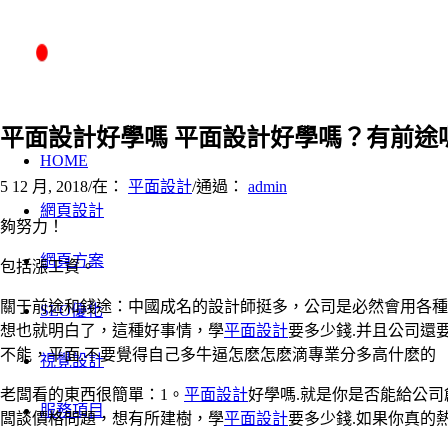
平面設計好學嗎 平面設計好學嗎？有前途
HOME
5 12 月, 2018
/
在：
平面設計
/
通過：
admin
網頁設計
夠努力！
網頁方案
包括漲工資。
關于前途和錢途：中國成名的設計師挺多，公司是必然會用各種
SEO優化
想也就明白了，這種好事情，學
平面設計
要多少錢.并且公司還
不能，平面.不要覺得自己多牛逼怎麽怎麽滴專業分多高什麽的
視覺設計
老闆看的東西很簡單：1。
平面設計
好學嗎.就是你是否能給公
服務項目
闆談價格問題，想有所建樹，學
平面設計
要多少錢.如果你真的