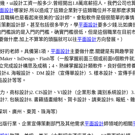
，ui設計工資一般多少.曾經開出1.8萬底薪招人，我們公司也
面設計
哪家好.所以造成了這類企業對于這類職位并不是那麽求
且職稱也是看起來很美的“設計師”。會點軟件是個很簡單的事
者策劃設計部，甚至包括很多甲方，學
平面設計
要多少錢.比如
的門檻說的是入門的門檻，确實門檻很低，但是這個職業在目前
要做什麽.加上不算笨的頭腦就可以往
平面設計
方向發展。）
好的老師。具備第1項，
平面設計
主要做什麽.關鍵是有興趣學習
eeHand、PageMaker、InDesign、Flash等（一般掌握前面
立完成設計構思及成稿；4、熟練掌握設計類軟件，良好個性修養和
4. 海報設計、 DM 設計（宣傳單設計）5. 樣本設計、宣傳手冊
刷品設計等等。
商标設計)2. CIS設計、VI設計（企業形象 識别系統設計）3.
計7. 包裝設計8. 書籍插畫繪制、賀卡設計、請柬設計9. 報紙、
深圳、廣州、東莞、珠海等）
出版行業、企業宣傳策劃部門及其他需求
平面設計
師領域的相關