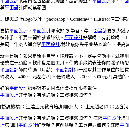
平面設計
就業崗位包括創意總監、設計總監、
平面設計
師、
平面
等
平面設計
師就業範圍
1. 标志設計(logo設計，photoshop、Coreldraw、Illustr
要搞
平面設計
，
平面設計
哪家好.多學習，學
平面設計
要多少錢
多練手，不要一開始就求賺錢。
平面設計
好學嗎？有前途嗎？工
美觀，什麽人适合學
平面設計
.我建議你先學會基本軟件，提高
新手建議：如果是新手自學，懂理論，不一定要會動手，就夠用
優勢在于頭腦。軟件隻是個工具。你的手能夠表達你的腦子所想
平面設計
師的待遇（月薪）
平面設計
師一般以其工作單位的性質
端收入：4000—元左右/月。低端收入：2000—3000元/月具體的
好的
平面設計
師絕對不是因爲他會操作很多軟件，
平面設計
好學嗎？有前途嗎？工資待遇如何？
[授課機構]：江陰上元教育培訓[聯系人]： 上元趙老師[電話咨詢]
平面設計
好學嗎？有前途嗎？工資待遇如何？ 江陰
平面設計
培
計
培訓班
平面設計
好學嗎？有前途嗎？工資待遇如何？江陰
平面