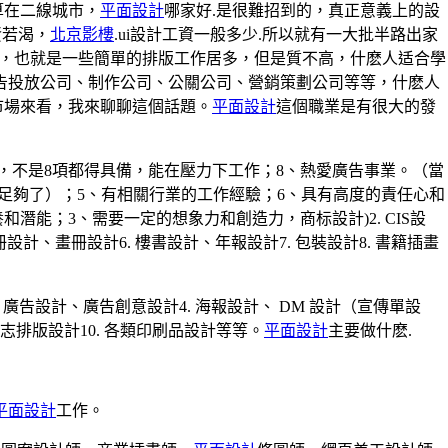
算在二線城市，
平面設計
哪家好.是很難招到的，真正意義上的設
賢若渴，
北京影樓
.ui設計工資一般多少.所以就有一大批半路出家
情，也就是一些簡單的排版工作居多，但是質不高，什麽人适合學
廣告投放公司、制作公司、公關公司、營銷策劃公司等等，什麽人
市場來看，我來聊聊這個話題。
平面設計
這個職業是有很大的發
，不是8項都得具備，能在壓力下工作；8、熱愛廣告事業。（當
三個或前面6個軟件就足夠了）；5、有相關行業的工作經驗；6、具有高度的責任心和
潛能；3、需要一定的想象力和創造力，商标設計)2. CIS設
設計、畫冊設計6. 樓書設計、年報設計7. 包裝設計8. 書籍插畫
 廣告設計、廣告創意設計4. 海報設計、 DM 設計（宣傳單設
雜志排版設計10. 各類印刷品設計等等。
平面設計
主要做什麽.
平面設計
工作。