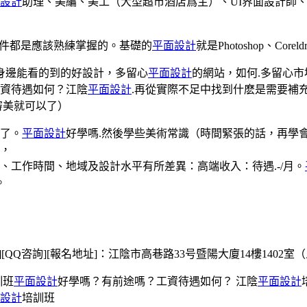
設計
助理、美編、美工（大型超市酒店爲主）、UI界面設計師
aor這三個軟件都是應該熟練掌握的。基礎的
平面設計
就是Photoshop、Corel
.身邊能看的到的好設計，多留心
平面設計
的網站，如何.多留心
資待遇如何？江陰
平面設計
.再從實際不足中找到什麽是需要補
審美就可以了）
了。
平面設計
好學嗎.然後學些美術常識（時間緊張的話，再學會矢
，
、工作時間、地域及設計水平有所差異：高端收入：待遇.-/月。
。
[QQ咨詢][報名地址]：江陰市高巷路33号暨陽大廈14樓1402
訓班
平面設計
好學嗎？有前途嗎？工資待遇如何？ 江陰
平面設計
設計
培訓班