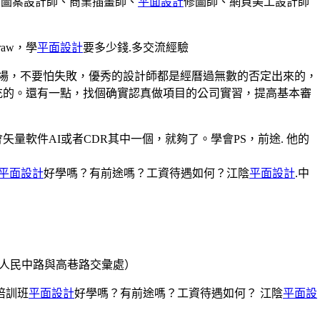
、圖案設計師、商業插畫師、
平面設計
修圖師、網頁美工設計師
draw，學
平面設計
要多少錢.多交流經驗
市場，不要怕失敗，優秀的設計師都是經曆過無數的否定出來的，
充的。還有一點，找個确實認真做項目的公司實習，提高基本審
量軟件AI或者CDR其中一個，就夠了。學會PS，前途. 他的
平面設計
好學嗎？有前途嗎？工資待遇如何？江陰
平面設計
.中
室（人民中路與高巷路交彙處）
培訓班
平面設計
好學嗎？有前途嗎？工資待遇如何？ 江陰
平面設