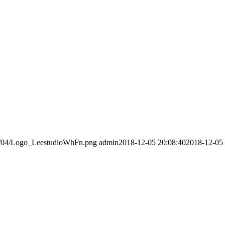
016/04/Logo_LeestudioWhFn.png
admin
2018-12-05 20:08:40
2018-12-05