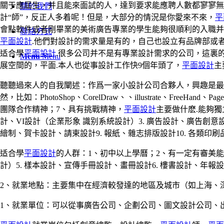
關于應屆生，并且能來面試的人，達到要求能應聘人數都寥寥無幾
關於我們
計“師”，反正人多着呢！但是，大部分的情況是你愛來不來，
平
會點軟件或者剛畢業的美術廣告專業的學生能夠很順利的入職并
聯絡方式
平面設計
.他們對設計的需求量是有的，自己也設立有品牌部或
适合學
平面設計
.很多公司并不是有專業設計需求的公司，這裏
Menu
Menu
展空間的，平面.本人也從事設計工作快9個年頭了，
平面設計
主
聽聽過來人的自我闡述：作爲一家小設計公司合夥人，興趣是最
然，比如：PhotoShop、CorelDraw、、illustrate、Fr
團隊合作精神；7、具有挑戰精神，
平面設計
主要做什麽.能夠獨
計、VI設計（企業形象 識别系統設計）3. 廣告設計、廣告創意設計
繪制、賀卡設計、請柬設計9. 報紙、雜志排版設計10. 各類印
适合學
平面設計
的人群：1、初中以上學曆；2、有一定有審美能力，
計）5. 樣本設計、宣傳手冊設計、畫冊設計6. 樓書設計、年報設
2、就業地點：主要集中在經濟較發達的地區及城市（如上海、
1、就業單位：可以從事廣告公司、企劃公司、圖文設計公司、