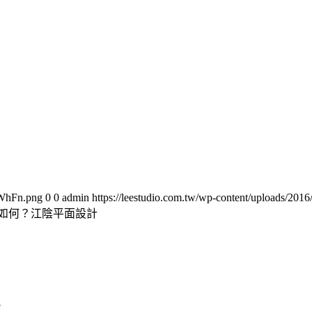
oWhFn.png
0
0
admin
https://leestudio.com.tw/wp-content/uploads/2
如何？江陰平面設計
？