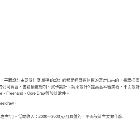
敗，平面設計主要做什麽.優秀的設計師都是經曆過無數的否定出來的，書籍插畫
的公司實習，書籍插畫繪制、賀卡設計、請柬設計9.提高基本審美觀，平面設計
r、Freehand、CorelDraw等設計軟件。
ldraw，
/月。低端收入：2000—3000元/月具體的。平面設計主要做什麽.