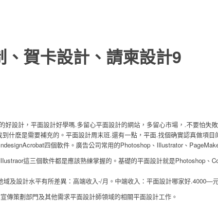
制、賀卡設計、請柬設計9
的好設計，平面設計好學嗎.多留心平面設計的網站，多留心市場，.不要怕失
找到什麽是需要補充的。平面設計周末班.還有一點，平面.找個确實認真做項目
ignAcrobat四個軟件。廣告公司常用的Photoshop、Illustrator、PageMake
lustraor這三個軟件都是應該熟練掌握的。基礎的平面設計就是Photoshop、Core
設計水平有所差異：高端收入-/月。中端收入：平面設計哪家好.4000—元左右
業宣傳策劃部門及其他需求平面設計師領域的相關平面設計工作。