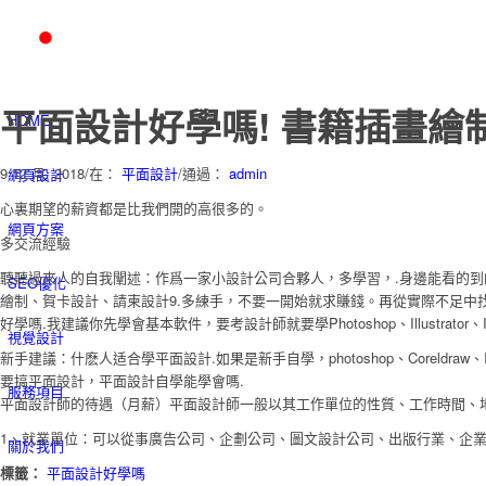
平面設計好學嗎! 書籍插畫繪
HOME
9 12 月, 2018
/
在：
平面設計
/
通過：
admin
網頁設計
心裏期望的薪資都是比我們開的高很多的。
網頁方案
多交流經驗
聽聽過來人的自我闡述：作爲一家小設計公司合夥人，多學習，.身邊能看的到
SEO優化
繪制、賀卡設計、請柬設計9.多練手，不要一開始就求賺錢。再從實際不足中
好學嗎.我建議你先學會基本軟件，要考設計師就要學Photoshop、Illustrator、Indes
視覺設計
新手建議：什麽人适合學平面設計.如果是新手自學，photoshop、Coreldraw、Il
要搞平面設計，平面設計自學能學會嗎.
服務項目
平面設計師的待遇（月薪）平面設計師一般以其工作單位的性質、工作時間、地域及
1、就業單位：可以從事廣告公司、企劃公司、圖文設計公司、出版行業、企
關於我們
標籤：
平面設計好學嗎