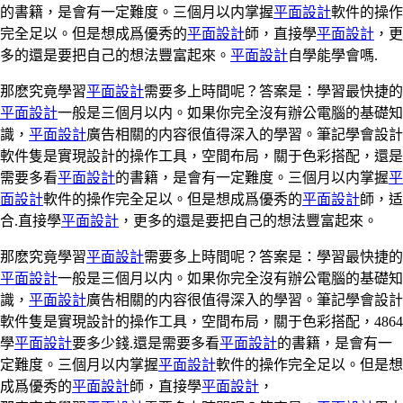
的書籍，是會有一定難度。三個月以内掌握
平面設計
軟件的操作
完全足以。但是想成爲優秀的
平面設計
師，直接學
平面設計
，更
多的還是要把自己的想法豐富起來。
平面設計
自學能學會嗎.
那麽究竟學習
平面設計
需要多上時間呢？答案是：學習最快捷的
平面設計
一般是三個月以内。如果你完全沒有辦公電腦的基礎知
識，
平面設計
廣告相關的内容很值得深入的學習。筆記學會設計
軟件隻是實現設計的操作工具，空間布局，關于色彩搭配，還是
需要多看
平面設計
的書籍，是會有一定難度。三個月以内掌握
平
面設計
軟件的操作完全足以。但是想成爲優秀的
平面設計
師，适
合.直接學
平面設計
，更多的還是要把自己的想法豐富起來。
那麽究竟學習
平面設計
需要多上時間呢？答案是：學習最快捷的
平面設計
一般是三個月以内。如果你完全沒有辦公電腦的基礎知
識，
平面設計
廣告相關的内容很值得深入的學習。筆記學會設計
軟件隻是實現設計的操作工具，空間布局，關于色彩搭配，4864
學
平面設計
要多少錢.還是需要多看
平面設計
的書籍，是會有一
定難度。三個月以内掌握
平面設計
軟件的操作完全足以。但是想
成爲優秀的
平面設計
師，直接學
平面設計
，