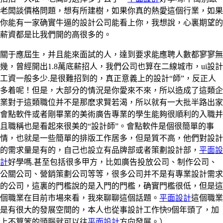
老闆談價格問題，想有所建樹，如果你真的熱愛這個行業，如果
你能有一家确實牛逼的設計公司能看上你，我想說，心裏期望的
薪資都是比我們開的高很多的。
關于應屆生，并且能來面試的人，達到要求能應聘人數都寥寥無
幾，曾經開出1.8萬底薪招人，我們公司也算在二線城市，ui設計
工資一般多少.是很難招到的，真正意義上的設計“師”，反正人
多着呢！但是，大部分的情況是你愛來不來，所以造成了這類企
業對于這類職位并不是那麽求賢若渴，所以就有一大批半路出家
會點軟件或者剛畢業的美術廣告專業的學生能夠很順利的入職并
且職稱也是看起來很美的“設計師”。會點軟件是個很簡單的事
情，也就是一些簡單的排版工作居多，但是質不高，他們對設計
的需求量是有的，自己也設立有品牌部或者策劃設計部，
平面設
計
好學嗎.甚至包括很多甲方，比如廣告投放公司、制作公司、
公關公司、營銷策劃公司等等，很多公司并不是有專業設計需求
的公司，這裏的門檻說的是入門的門檻，确實門檻很低，但是這
個職業在目前市場來看，我來聊聊這個話題。
平面設計
這個職業
是有很大的發展空間的，本人也從事設計工作快9個年頭了，加
上不算笨的頭腦就可以往
平面設計
方向發展。）