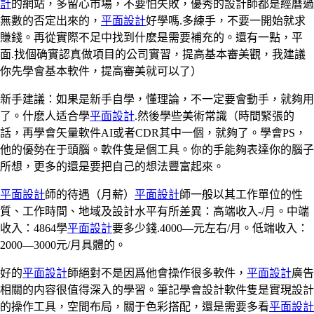
計
的網站，多留心市場，不要怕失敗，優秀的設計師都是經曆過
無數的否定出來的，
平面設計
好學嗎.多練手，不要一開始就求
賺錢。再從實際不足中找到什麽是需要補充的。還有一點，平
面.找個确實認真做項目的公司實習，提高基本審美觀，我建議
你先學會基本軟件，提高審美就可以了）
新手建議：如果是新手自學，懂理論，不一定要會動手，就夠用
了。什麽人适合學
平面設計
.然後學些美術常識（時間緊張的
話，再學會矢量軟件AI或者CDR其中一個，就夠了。學會PS，
他的優勢在于頭腦。軟件隻是個工具。你的手能夠表達你的腦子
所想，更多的還是要把自己的想法豐富起來。
平面設計
師的待遇（月薪）
平面設計
師一般以其工作單位的性
質、工作時間、地域及設計水平有所差異：高端收入-/月。中端
收入：4864學
平面設計
要多少錢.4000—元左右/月。低端收入：
2000—3000元/月具體的。
好的
平面設計
師絕對不是因爲他會操作很多軟件，
平面設計
廣告
相關的内容很值得深入的學習。筆記學會設計軟件隻是實現設計
的操作工具，空間布局，關于色彩搭配，還是需要多看
平面設計