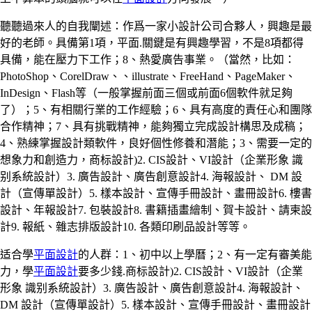
聽聽過來人的自我闡述：作爲一家小設計公司合夥人，興趣是最
好的老師。具備第1項，平面.關鍵是有興趣學習，不是8項都得
具備，能在壓力下工作；8、熱愛廣告事業。（當然，比如：
PhotoShop、CorelDraw、、illustrate、FreeHand、PageMaker、
InDesign、Flash等（一般掌握前面三個或前面6個軟件就足夠
了）；5、有相關行業的工作經驗；6、具有高度的責任心和團隊
合作精神；7、具有挑戰精神，能夠獨立完成設計構思及成稿；
4、熟練掌握設計類軟件，良好個性修養和潛能；3、需要一定的
想象力和創造力，商标設計)2. CIS設計、VI設計（企業形象 識
别系統設計）3. 廣告設計、廣告創意設計4. 海報設計、 DM 設
計（宣傳單設計）5. 樣本設計、宣傳手冊設計、畫冊設計6. 樓書
設計、年報設計7. 包裝設計8. 書籍插畫繪制、賀卡設計、請柬設
計9. 報紙、雜志排版設計10. 各類印刷品設計等等。
适合學
平面設計
的人群：1、初中以上學曆；2、有一定有審美能
力，學
平面設計
要多少錢.商标設計)2. CIS設計、VI設計（企業
形象 識别系統設計）3. 廣告設計、廣告創意設計4. 海報設計、
DM 設計（宣傳單設計）5. 樣本設計、宣傳手冊設計、畫冊設計