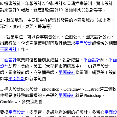
6. 樓書設計、年報設計7. 包裝設計8. 書籍插畫繪制、賀卡設計、
請柬設計9. 報紙、雜志排版設計10. 各類印刷品設計等等。
2、就業地點：主要集中在經濟較發達的地區及城市（如上海、
深圳、廣州、東莞、珠海等）
1、就業單位：可以從事廣告公司、企劃公司、圖文設計公司、
出版行業、企業宣傳策劃部門及其他需求
平面設計
師領域的相關
平面設計
工作。
平面設計
就業崗位包括創意總監、設計總監、
平面設計
師、
平面
設計
助理、美編、美工（大型超市酒店爲主）、UI界面設計
師、圖案設計師、商業插畫師、
平面設計
修圖師、網頁美工設計
師等
平面設計
師就業範圍
1. 标志設計(logo設計，photoshop、Coreldraw、Illustraor這三個軟
件都是應該熟練掌握的。基礎的
平面設計
就是Photoshop、
Coreldraw，多交流經驗
要搞
平面設計
，多學習，身邊能看的到的好設計，多留心
平面設