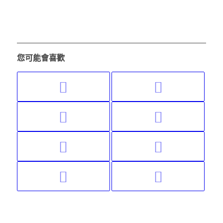
您可能會喜歡