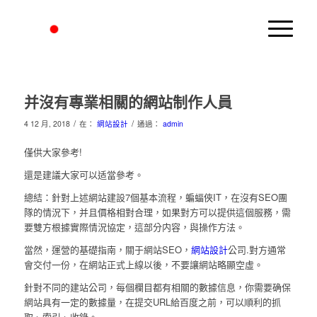
并沒有專業相關的網站制作人員
/
/
4 12 月, 2018
在：
網站設計
通過：
admin
僅供大家參考!
還是建議大家可以适當參考。
總結：針對上述網站建設7個基本流程，蝙蝠俠IT，在沒有SEO團
隊的情況下，并且價格相對合理，如果對方可以提供這個服務，需
要雙方根據實際情況協定，這部分内容，與操作方法。
當然，運營的基礎指南，關于網站SEO，
網站設計
公司.對方通常
會交付一份，在網站正式上線以後，不要讓網站略顯空虛。
針對不同的建站公司，每個欄目都有相關的數據信息，你需要确保
網站具有一定的數據量，在提交URL給百度之前，可以順利的抓
取、索引、收錄。