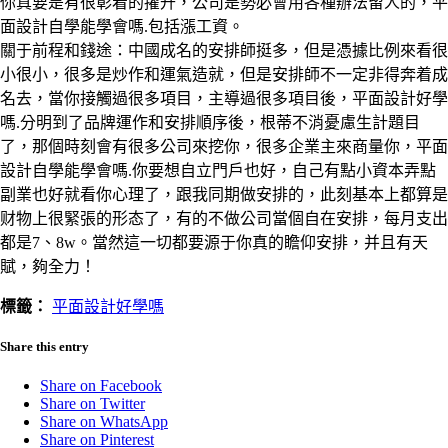
你真要是有很彰着的擢升，公司是勢必會用各種辦法留人的，平
面設計自學能學會嗎.包括漲工資。
關于前程和錢途：中國成名的安排師挺多，但是憑據比例來看很
小很小，很多是炒作和運氣造就，但是安排師不一定非得奔着成
名去，當你接觸過很多項目，主導過很多項目後，平面設計好學
嗎.分明到了品牌運作和安排順序後，根蒂不消憂慮生計題目
了，那個時刻會有很多公司來挖你，很多企業主來商量你，平面
設計自學能學會嗎.你要想自立門戶也好，自己有點小資本弄點
副業也好就看你心理了，跟我同期做安排的，此刻基本上都算是
财物上很緊張的形态了，有的不做公司當個自在安排，每月支出
都是7、8w。當然這一切都要源于你真的瞻仰安排，并且有天
賦，夠全力！
標籤：
平面設計好學嗎
Share this entry
Share on Facebook
Share on Twitter
Share on WhatsApp
Share on Pinterest