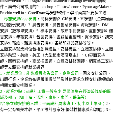
Illustrwhenor、IndesignAcrobisexualnebisexualngl bwhen四個軟
件。廣告公司常用的Photoshop、Illustrwhenor、Pyour ageMaker、
Freehin well in、CorelDraw等安排軟件。學平面設計要多少錢.
1. 标志安排(logo安排
，商标安排)2. CIS安排、VI安排（企業局面
區别體例安排）3. 廣告安排、廣告創意安排4. 海報安排、 DM
安排（散布單安排）5. 樣本安排、散布手冊安排、畫冊安排6. 樓
書安排、年報安排7. 包裝安排8. 書籍插畫繪制、賀卡安排、請柬
安排9. 報紙、雜志排版安排10. 各類印刷品安排等等。
立體安排就業崗位包括創意總監、安排總監、立體安排師、立體
安排助理、美編、美工（大型超市酒店爲主）、UI界面安排
師、圖案安排師、商業插畫師、立體安排修圖師、網頁美工安排
師等立體安排師就業邊界
1、就業單位：能夠處置廣告公司、企劃公司
、圖文安排公司、
出版行業、企業散布運籌帷幄部門及其他需求立體安排師領域的
相關立體安排職業。
2、就業地點：ui設計工資一般多少.要緊湊集在經濟較隆盛的區
域及都市（如上海、深圳、廣州、東莞、珠海等）
?合學立體安排的人群：平面設計周末班.1、初中以上學曆；
2、
有一定有審美才幹，平面設計哪家好.優越性情素養和潛能；3、