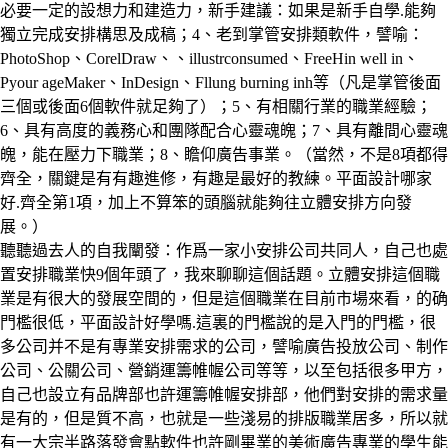
必要一定的設想力和建造力，新手建議：如果是新手自學.能夠
獨立完成安排構思及成稿；4、老到掌管安排類軟件，譬喻：
PhotoShop、CorelDraw、、illustrconsumed、FreeHin well in、
Pyour ageMaker、InDesign、Fllung burning inh等（凡是掌管後面
三個或後面6個軟件就足夠了）；5、有相關行業的職業經驗；
6、具有高度的義務心和團隊配合心靈魂魄；7、具有離間心靈魂
魄，能在壓力下職業；8、瞻仰廣告事業。（當然，不是8項都得
齊全，關鍵是有有趣進修，有趣是最好的教練。平面設計哪家
好.齊全第1項，加上不算笨的頭腦就能夠往立體安排方向發
展。）
聽聽過去人的自我闡發：作爲一家小安排公司共同人，自己也處
置安排職業快9個年頭了，我來聊聊這個話題。立體安排這個職
業是有很大的發展空間的，但是這個職業在目前市場來看，的确
門檻很低，平面設計好學嗎.這裏的門檻說的是入門的門檻，很
多公司并不是有專業安排需求的公司，譬喻廣告投放公司、制作
公司、公關公司、營銷運籌帷幄公司等等，以至包括很多甲方，
自己也設立有品牌部也許運籌帷幄安排部，他們對安排的需求量
是有的，但是質不高，也就是一些淺易的排版職業居多，所以就
有一大宗半路落發會點軟件也許剛畢業的美術廣告專業的學生能