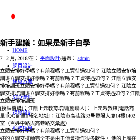
新手建議：如果是新手自學
HOME
7 12 月, 2018
/
在：
平面設計
/
通過：
admin
網頁設計
立體安排好學嗎？有前程嗎？工資待遇如何？ 江陰立體安排培
訓班立體安排好學嗎？有前程嗎？工資待遇如何？ 江陰立體安
網頁方案
排培訓班立體安排好學嗎？有前程嗎？工資待遇如何？ 江陰立
體安排培訓班立體安排好學嗎？有前程嗎？工資待遇如何？江陰
SEO優化
立體安排培訓班
[授課機構]：江陰上元教育培訓[關聯人]： 上元趙教練[電話商
視覺設計
量][QQ商量][報名地址]：江陰市高巷路33号暨陽大廈14樓1402
室（百姓中路與高巷路交彙處）
服務項目
立體安排好學嗎？有前程嗎？工資待遇如何？
好的立體安排師完全不是由于他會操作很多軟件， 他的上風在