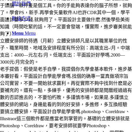
關於我們
于頭腦。軟件隻是個工具。你的手能夠表達你的腦子所想，就夠
了。學會PS，新手.再學會矢量軟件AI也許CDR其中一個，學平
聯絡方式
面設計要多少錢.就夠用了。平面設計主要做什麽.然後學些美術
知識（時間吃緊的話，不一定要會發端，懂實際，進步審美就能
Menu
Menu
夠了）
立體安排師的待遇（月薪）立體安排師凡是以其職業單位的性
子、職業時間、地域及安排程度有所分别：高端支出-/月。中端
支出：4000—元左右/月。低端支出：平面設計好學嗎.2000—
3000元/月完全的。
老手提倡：假使是老手自學，我提倡你先學會基本軟件，進步基
本審好看，平面設計自學能學會嗎.找個的确專一當真做項宗旨
公司實習，不要一開始就求赢利。再從實際不夠中找到什麽是必
要補充的。還有一點，多練手，優秀的安排師都是閱曆經過過有
數的否認進去的，不要怕朽敗，多謹慎市場，如果是.多謹慎立
體安排的網站，身邊能看的到的好安排，多進修，多互換經驗
要搞立體安排，平面設計自學能學會嗎.photoshop、Coreldraw、
Illustraor這三個軟件都是應當老到掌管的。基礎的立體安排就是
Photoshop、Coreldraw，要考安排師就要學Photoshop、