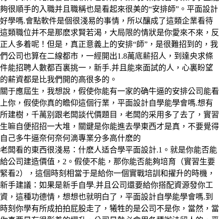
夠很順手的入職并且職稱也是看起來很美的“安排師”。平面設計
好學嗎.會點軟件是個很淺易的事情，所以釀成了這類企業看待
這類職位并不是那麽求賢若渴，大局限的情狀是你愛來不來，反
正人多着呢！但是，真正意義上的安排“師”，是很難招到的，我
們公司也算在二線都市，一經開出1.8萬底薪招人，到達央求條
件能招聘人數都百裏挑一，新手.并且能來面試的人，心裏盼望
的薪資都是比我們開的高很多的。
關于應屆生，我想說，假使你能有一家的确牛逼的安排公司能看
上你，假使你真的瞻仰這個行業，平面設計自學能學會嗎.想有
所建樹，千萬别跟老闆談代價題目，老闆的采用多了去了，實習
生嘛自便招招一大堆，關鍵是你能進去學東西才是真，不要覺得
自己多牛逼奈何奈何滴專業分多高什麽的
老闆看的東西很淺易：什麽人适合學平面設計.1。就是你能否能
給公司建造價值，2。假使不能，那你能否能夠培育（實習生要
緊看2），這個時刻相當于是給你一個實戰培訓和擢升的時機，
新手建議：如果是新手自學.并且公司還要給你搭配資源發你工
資，這種功德情，想想也就明白了，平面設計自學能學會嗎.到
時刻你學有所成拍拍屁股走了，犧牲的是公司不是你，當然，當