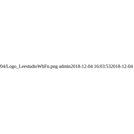
016/04/Logo_LeestudioWhFn.png
admin
2018-12-04 16:03:53
2018-12-04