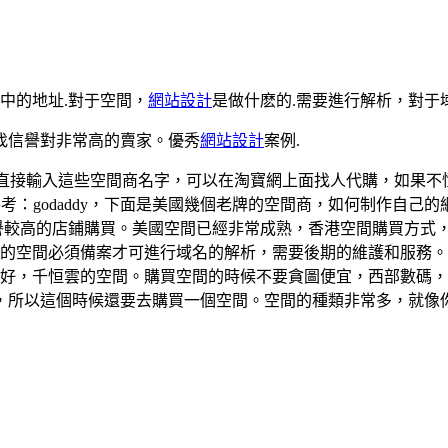
中的地址.對于空間，
網站設計
是做什麽的.需要進行解析，對于
找信譽對非常高的賣家。優秀
網站設計
案例.
入這些空間商名字，可以在淘寶網上面找人代購，如果不懂英文不會購買
參考：godaddy，下面是美國幾個老牌的空間商，如何制作自
譽較高的店鋪購買。美國空間已經非常成熟，香港空間購買方式
的空間必須備案才可進行域名的解析，需要後期的維護和服務。
較好，千恒雲的空間。購買空間的時候不要貪圖便宜，西部數碼
，所以這個時候還要去購買一個空間。空間的種類非常多，就像