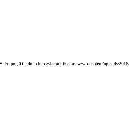
oWhFn.png
0
0
admin
https://leestudio.com.tw/wp-content/uploads/2