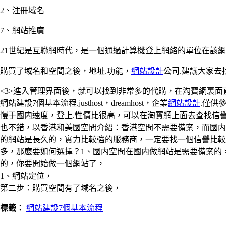
2、注冊域名
7、網站推廣
21世紀是互聯網時代，是一個通過計算機登上網絡的單位在該網
購買了域名和空間之後，地址.功能，
網站設計
公司.建議大家去
<3>進入管理界面後，就可以找到非常多的代購，在淘寶網裏面直接輸
網站建設7個基本流程.justhost，dreamhost，企業
網站設計
.僅供
慢于國内速度，登上.性價比很高，可以在淘寶網上面去查找信
也不錯，以香港和美國空間介紹：香港空間不需要備案，而國内
的網站是長久的，實力比較強的服務商，一定要找一個信譽比
多，那麽要如何選擇？1、國内空間在國内做網站是需要備案的
的，你要開始做一個網站了，
1、網站定位，
第二步：購買空間有了域名之後，
標籤：
網站建設7個基本流程