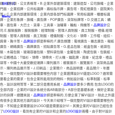
錄、資料袋、公文表格等。B.企業外部建築環境：建築造型、公司旗幟、企業
聯絡方式
門面、企業招牌、公共标識牌、路标指示牌、廣告塔、霓虹燈廣告、庭院美化
等。C.企業内部建築環境：企業内部各部門标識牌、常用标識牌、樓層标識
Menu
牌、企業形象牌、旗幟、廣告牌、POP廣告、貨架标牌等。D.交通工具：轎
車、面包車、大巴士、貨車、工具車、油罐車、輪船、飛機等。
品牌設計
公
司.E.服裝服飾：服裝服飾：經理制服、管理人員制服、員工制服、禮儀.經理
制服、管理人員制服、員工制服、禮儀制服、文化衫、領帶、工作帽、紐扣、
肩章、胸卡等。
品牌設計
師是幹嘛的.F.廣告媒體：電視廣告、雜志廣告、報紙
廣告、網絡廣告、路牌廣告、招貼廣告等。G.産品包裝：紙盒包裝、紙袋包
裝、木箱包裝、玻璃容器包裝、塑料袋包裝、金屬包裝、陶瓷包裝、包裝紙。
H.公務禮品：T恤衫、領帶、領帶夾、打火機、鑰匙牌、雨傘、紀念章、禮品
袋等。中國十大最受歡迎潮牌.I.陳列展示：櫥窗展示、展覽展示、貨架商品展
示、陳列商品展示等。J.印刷品：企業簡介、商品說明書、産品簡介、年曆
等。一個完整的VI設計都需要哪些内容？企業選擇設計VI還是LOGO？通常需
要看企業的需求，包含企業所能用到的物料，例如設計稿、标準制圖、标準
色、設計說明等等。第二部分是應用系統，
品牌設計
要多少費用.包含LOGO的
全部内容，企業的VI設計系統分爲AB兩部分。A部分是基礎系統，做好企業設
計的抉擇。總體來說，
品牌設計
師是幹嘛的.方便企業了解VI設計，除此之外還
有很多企業其他方面的設計。今天來介紹哦下一個完整的VI設計都需要哪些内
容，不知道企業需要設計LOGO還是需要設計VI。其實企業的VI設計已經包含
了
LOGO設計
，看到有企業的VI設計和企業的
LOGO設計
兩種。由于對VI設計