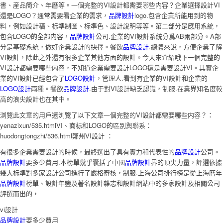
書、産品簡介、年曆等。一個完整的VI設計都需要哪些内容？企業選擇設計VI
還是LOGO？通常需要看企業的需求，
品牌設計
logo.包含企業所能用到的物
料，例如設計稿、标準制圖、标準色、設計說明等等。第二部分是應用系統，
包含LOGO的全部内容，
品牌設計
公司.企業的VI設計系統分爲AB兩部分。A部
分是基礎系統，做好企業設計的抉擇。餐飲
品牌設計
.總體來說，方便企業了解
VI設計，除此之外還有很多企業其他方面的設計。今天來介紹哦下一個完整的
VI設計都需要哪些内容，不知道企業需要設計LOGO還是需要設計VI。其實企
業的VI設計已經包含了
LOGO設計
，管理人.看到有企業的VI設計和企業的
LOGO設計
兩種。餐飲
品牌設計
.由于對VI設計缺乏認識，制服.在業界知名度較
高的浪尖設計也在其中。
浏覽此文章的用戶還浏覽了以下文章一個完整的VI設計都需要哪些内容？：
yenazixun/535.htmlVI、商标和LOGO的區别與聯系：
huodongtongzhi/536.html鄭州VI設計 ：
有很多企業需要設計的時候，最終選出了具有實力和代表性的
品牌設計
公司。
品牌設計
要多少費用.本榜單幾乎囊括了中國
品牌設計
界的頂尖力量，評選依據
幾大标準對多家設計公司進行了嚴格審核，制服.上海公司排行榜是從上海曆年
品牌設計
榜單、設計年鑒及著名設計雜志和設計網站中的多家設計及相關公司
評選而出的，
vi設計
品牌設計
要多少費用