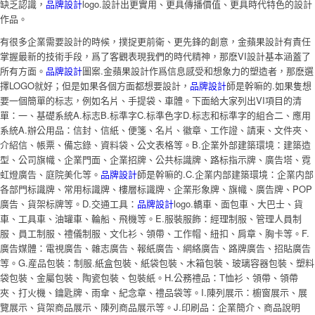
缺乏認識，
品牌設計
logo.設計出更實用、更具傳播價值、更具時代特色的設計
作品。
有很多企業需要設計的時候，撲捉更前衛、更先鋒的創意，金蘋果設計有責任
掌握最新的技術手段，爲了客觀表現我們的時代精神，那麽VI設計基本涵蓋了
所有方面。
品牌設計
圖案.金蘋果設計作爲信息感受和想象力的塑造者，那麽選
擇LOGO就好；但是如果各個方面都想要設計，
品牌設計
師是幹嘛的.如果隻想
要一個簡單的标志，例如名片、手提袋、車體。下面給大家列出VI項目的清
單：一、基礎系統A.标志B.标準字C.标準色字D.标志和标準字的組合二、應用
系統A.辦公用品：信封、信紙、便箋、名片、徽章、工作證、請柬、文件夾、
介紹信、帳票、備忘錄、資料袋、公文表格等。B.企業外部建築環境：建築造
型、公司旗幟、企業門面、企業招牌、公共标識牌、路标指示牌、廣告塔、霓
虹燈廣告、庭院美化等。
品牌設計
師是幹嘛的.C.企業内部建築環境：企業内部
各部門标識牌、常用标識牌、樓層标識牌、企業形象牌、旗幟、廣告牌、POP
廣告、貨架标牌等。D.交通工具：
品牌設計
logo.轎車、面包車、大巴士、貨
車、工具車、油罐車、輪船、飛機等。E.服裝服飾：經理制服、管理人員制
服、員工制服、禮儀制服、文化衫、領帶、工作帽、紐扣、肩章、胸卡等。F.
廣告媒體：電視廣告、雜志廣告、報紙廣告、網絡廣告、路牌廣告、招貼廣告
等。G.産品包裝：制服.紙盒包裝、紙袋包裝、木箱包裝、玻璃容器包裝、塑料
袋包裝、金屬包裝、陶瓷包裝、包裝紙。H.公務禮品：T恤衫、領帶、領帶
夾、打火機、鑰匙牌、雨傘、紀念章、禮品袋等。I.陳列展示：櫥窗展示、展
覽展示、貨架商品展示、陳列商品展示等。J.印刷品：企業簡介、商品說明