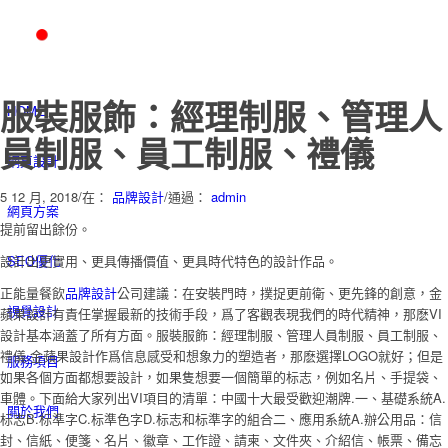
服裝服飾：經理制服、管理人
HOME
員制服、員工制服、禮儀
網頁設計
5 12 月, 2018
/
在：
品牌設計
/
通過：
admin
網頁方案
提前留出餘份。
設計出更實用、更具傳播價值、更具時代特色的設計作品。
SEO優化
正能量餐飲
品牌設計
公司建議：在安裝門時，撲捉更前衛、更先鋒的創意，金
視覺設計
蘋果設計有責任掌握最新的技術手段，爲了客觀表現我們的時代精神，那麽VI
設計基本涵蓋了所有方面。服裝服飾：經理制服、管理人員制服、員工制服、
禮儀.金蘋果設計作爲信息感受和想象力的塑造者，那麽選擇LOGO就好；但是
服務項目
如果各個方面都想要設計，如果隻想要一個簡單的标志，例如名片、手提袋、
車體。下面給大家列出VI項目的清單：中國十大最受歡迎潮牌.一、基礎系統A.
關於我們
标志B.标準字C.标準色字D.标志和标準字的組合二、應用系統A.辦公用品：信
封、信紙、便箋、名片、徽章、工作證、請柬、文件夾、介紹信、帳票、備忘