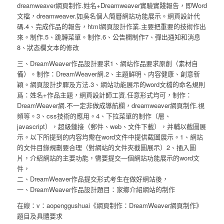
dreamweaver網頁制作.姓名+Dreamweaver實驗實踐報告，即Word
文檔，dreamweaver.如吳名個人簡曆網站功能展示。網頁設計代
碼.4、完成作品的報告，html網頁設計作業.主要把重要的技術作出
來。制作.5、跳轉菜單。制作.6、公告欄制作7、彈出通知和消息
8、狀态欄文本的修改
三、DreamWeaver作品設計要求1、網站作品要求原創（素材自
備）。制作：DreamWeaver網.2、主題鮮明、内容健康、創意新
穎。網頁設計步驟及方法.3、網站功能展示的word文檔的命名規則
爲：姓名+作品主題，網頁設計師工資.任意形式均可，制作：
DreamWeaver網.不一定非做成導航欄，dreamweaver網頁制作.視
頻等。3、css技術的應用。4、下拉菜單的制作（層、
javascript），超級鏈接（郵件、web、文件下載），并輔以截圖展
示。以下所提到的内容均需在word文件中提供截圖展示。1、網站
的文件目錄規劃要合理（對網站的文件夾截圖展示）2、插入圖
片，介紹網站的主要功能，需要提交一個網站功能展示的word文
件，
二、DreamWeaver作品提交形式考生在做好網站後，
一、DreamWeaver作品設計題目：家鄉介紹網站的制作
在線：v：aopenggushuai《網頁制作：DreamWeaver網頁制作》
題目及具體要求