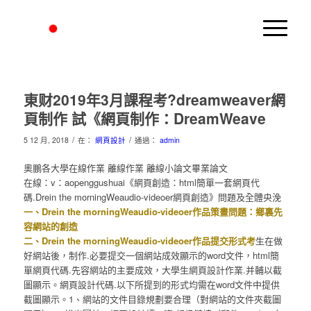
東财2019年3月課程考?dreamweaver網
頁制作 試《網頁制作：DreamWeave
/
/
5 12 月, 2018
在：
網頁設計
通過：
admin
奧鵬各大學在線作業 離線作業 離線小論文畢業論文
在線：v：aopenggushuai《網頁創造：html簡單一套網頁代
碼.Drein the morningWeaudio-videoer網頁創造》問題及全體央浼
一、Drein the morningWeaudio-videoer作品策畫問題：鄉裏先
容網站的創造
二、Drein the morningWeaudio-videoer作品提交形式考
生在做
好網站後，制作.必要提交一個網站成效顯示的word文件，html簡
單網頁代碼.先容網站的主要成效，大學生網頁設計作業.并輔以截
圖顯示。網頁設計代碼.以下所提到的形式均需在word文件中提供
截圖顯示。1、網站的文件目錄規劃要合理（對網站的文件夾截圖