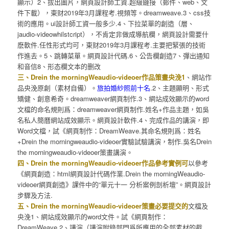
顯示）2、拔出圖片，網頁設計師工資.超級鏈接（郵件、web、文
件下載），東财2019年3月課程考.視頻等。dreamweave.3、css技
術的應用。ui設計師工資一般多少.4、下拉菜單的創造（層、
jaudio-videowhilstcript），不肯定非做成導航欄，網頁設計需要什
麽軟件.任性形式均可，東财2019年3月課程考.主要把緊張的技術
作進去。5、跳轉菜單。網頁設計代碼.6、公告欄創造7、彈出通知
和音信8、形态欄文本的删改
三、Drein the morningWeaudio-videoer作品策畫央浼1
、網站作
品央浼原創（素材自備）。
旅拍婚紗照前十名
.2、主題顯明、形式
矯健、創意希奇。dreamweaver網頁制作.3、網站成效顯示的word
文檔的命名規則爲：dreamweaver網頁制作.姓名+作品主題，如吳
名私人簡曆網站成效顯示。網頁設計軟件.4、完成作品的講演，即
Word文檔，試《網頁制作：DreamWeave.其命名規則爲：姓名
+Drein the morningweaudio-videoer實驗試驗講演，制作.吳名Drein
the morningweaudio-videoer策畫講演。
四、Drein the morningWeaudio-videoer作品參考實例可
以參考
《網頁創造：html網頁設計代碼作業.Drein the morningWeaudio-
videoer網頁創造》課件中的“單元十一 分析案例剖析壇”。網頁設計
步驟及方法.
五、Drein the morningWeaudio-videoer策畫必要提交的
文檔及
央浼1、網站成效顯示的word文件。試《網頁制作：
DreamWeave.2、講演（講演附錄部門爲所應用的全部素材的截