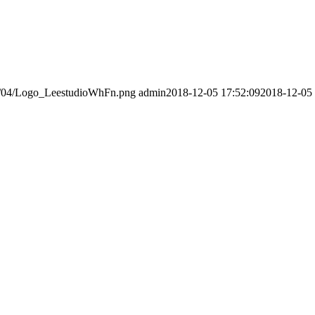
016/04/Logo_LeestudioWhFn.png
admin
2018-12-05 17:52:09
2018-12-05