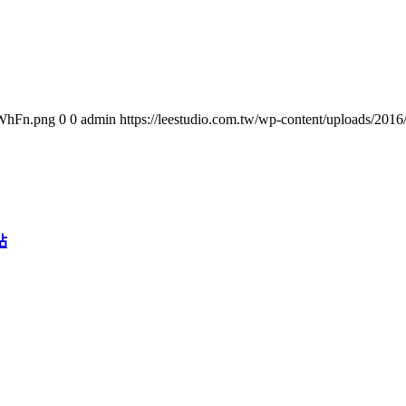
oWhFn.png
0
0
admin
https://leestudio.com.tw/wp-content/uploads/2
站