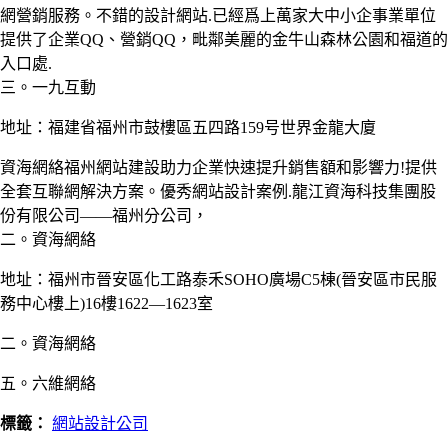
網營銷服務。不錯的設計網站.已經爲上萬家大中小企事業單位
提供了企業QQ、營銷QQ，毗鄰美麗的金牛山森林公園和福道的
入口處.
三。一九互動
地址：福建省福州市鼓樓區五四路159号世界金龍大廈
資海網絡福州網站建設助力企業快速提升銷售額和影響力!提供
全套互聯網解決方案。優秀網站設計案例.龍江資海科技集團股
份有限公司——福州分公司，
二。資海網絡
地址：福州市晉安區化工路泰禾SOHO廣場C5棟(晉安區市民服
務中心樓上)16樓1622—1623室
二。資海網絡
五。六維網絡
標籤：
網站設計公司