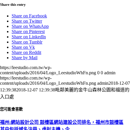
Share this entry
Share on Facebook
Share on Twitter
Share on WhatsApp
Share on Pinterest
Share on LinkedIn
Share on Tumblr
Share on Vk
Share on Reddit
Share by Mail
https://leestudio.com.tw/wp-
content/uploads/2016/04/Logo_LeestudioWhFn.png
0
0
admin
https://leestudio.com.tw/wp-
content/uploads/2016/04/Logo_LeestudioWhFn.png
admin
2018-12-07
12:39:38
2018-12-07 12:39:38
毗鄰美麗的金牛山森林公園和福道的
入口處
您可能會喜歡
福州:網站設計公司 鼓樓區網站建設公司排名，福州市鼓樓區
其中包括域名注冊、虛拟主機、企