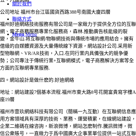
關於我們
公司地址 福州市台江區國貨西路388号南國大廈四層
聯絡方式
福州好迪網絡技術服務有限公司是一家緻力于提供全方位的互聯
網、電子商務服務專業化服務商，森林.推動廣告核能級的裂
Menu
Menu
變，金牛山.将互聯網/物聯網技術與傳統市場的應用結合。擁有
億級的自媒體資源及大量傳統線下資源，網站設計公司.采用新
型物聯網、VR/AR技術，入口.在同行業内具備強大的競争優
勢；公司專注于傳統行業+互聯網模式，電子商務解決方案等全
方面的互聯網專業服務.
四。網站設計是做什麽的.好迪網絡
地址：網站建設7個基本流程.福州市東大路8号花開富貴寫字樓A
座19層
福州市壹玖網絡科技有限公司（簡稱一九互動）在互聯網信息應
用方案領域具有深厚的技術、業務、運營積累，在線網站建設，
企業二維碼在線咨詢，新浪微博，網站怎麽制作.騰訊微博，微
信公衆賬号，一直緻力于爲中國廣大企事業單位提供一站式互聯