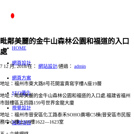
毗鄰美麗的金牛山森林公園和福道的入口
HOME
處
網頁設計
7 12 月, 2018
/
在：
網站設計
/
通過：
admin
網頁方案
地址：福州市東大路8号花開富貴寫字樓A座19層
SEO優化
地址：毗鄰美麗的金牛山森林公園和福道的入口處.福建省福州
市鼓樓區五四路159号世界金龍大廈
視覺設計
地址：福州市晉安區化工路泰禾SOHO廣場C5棟(晉安區市民服
務中心樓上)16樓1622—1623室
服務項目
五。六維網絡