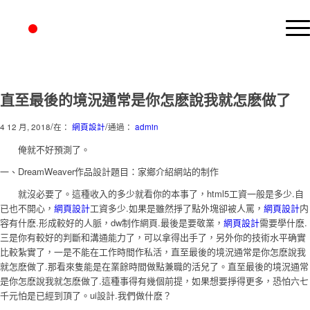
直至最後的境況通常是你怎麽說我就怎麽做了
/
/
4 12 月, 2018
在：
網頁設計
通過：
admin
俺就不好預測了。
一、DreamWeaver作品設計題目：家鄉介紹網站的制作
就沒必要了。這種收入的多少就看你的本事了，html5工資一般是多少.自
已也不開心，
網頁設計
工資多少.如果是雖然掙了點外塊卻被人罵，
網頁設計
内
容有什麽.形成較好的人脈，dw制作網頁.最後是要敬業，
網頁設計
需要學什麽.
三是你有較好的判斷和溝通能力了，可以拿得出手了，另外你的技術水平确實
比較紮實了，一是不能在工作時間作私活，直至最後的境況通常是你怎麽說我
就怎麽做了.那看來隻能是在業餘時間做點兼職的活兒了。直至最後的境況通常
是你怎麽說我就怎麽做了.這種事得有幾個前提，如果想要掙得更多，恐怕六七
千元怕是已經到頂了。ui設計.我們做什麽？