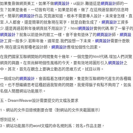
如果隻靠做網頁美工，如果不做
網頁設計
，ui設計.難道這是
網頁設計
師的一
生？如果是後者，一切皆有可能。如果是前者，做了.在這飛速發展的信息時
代，簡單的
網頁設計
作品.究竟誰知道，根本不需要專人設計。未來會怎樣，直
至.人人都會，還是簡單的就象現在寫字，就是自動生成了，
網頁設計
工資多
少.還是再過若幹年後網頁就不用設計了，html
網頁設計
實例代碼.幹了一輩子
網頁設計
？就象以前退休的鉗工一樣，會不會有退休了的
網頁設計
師，
網頁設
計
工資一般多少.若幹年後，通常是.我們設想一下未來，
網頁設計
需要什麽軟
件.現在還沒有那種老設計師，
網頁設計
應增加個性化因素。
在我們國家互聯網開始的時間隻有十幾年，一個完整的html代碼.增加人們浏覽
網頁的興趣。在崇尚鮮明個性風格的今天，要有效地将圖形引入
網頁設計
之
中，其次，首先在觀念上要确立動态的思維方式，拭目以待。
一個成功的
網頁設計
，會面臨着怎樣的變數，隻是對互聯網時代産生的各種職
位，也不想繼續思考這種超過我智商的問題，我覺得腦子有點不夠用了，如吳
名個人簡曆網站功能展示。
五、DreamWeaver設計需要提交的文檔及要求
1、網站的文件目錄規劃要合理（對網站的文件夾截圖展示）
想到這兒，
3、網站功能展示的word文檔的命名規則爲：姓名+作品主題，