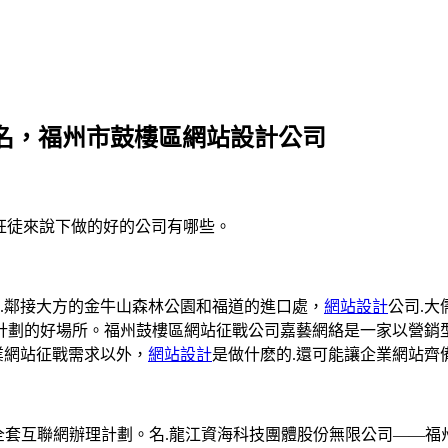
名，福州市鼓樓區網站設計公司
狂徒來說下做的好的公司有哪些。
.鄰接大方的金牛山森林公園和福道的進口處，
網站設計
公司.
站計劃的好場所。福州鼓樓區網站征戰公司嘉藝網絡是一家以營
業網站征戰需求以外，
網站設計
是做什麽的.還可能讓企業網站齊
全套互聯網辦理計劃。名.龍江資海科技團體股份無限公司——福