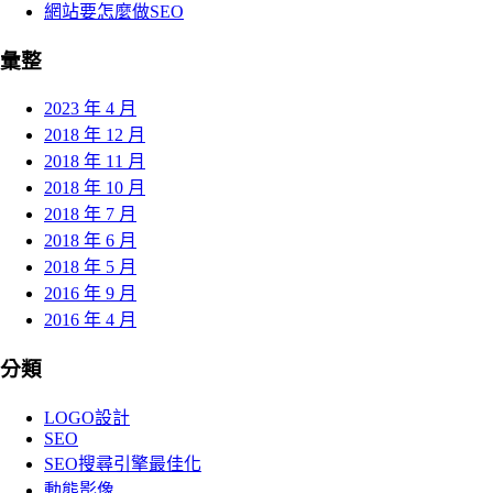
網站要怎麼做SEO
彙整
2023 年 4 月
2018 年 12 月
2018 年 11 月
2018 年 10 月
2018 年 7 月
2018 年 6 月
2018 年 5 月
2016 年 9 月
2016 年 4 月
分類
LOGO設計
SEO
SEO搜尋引擎最佳化
動態影像