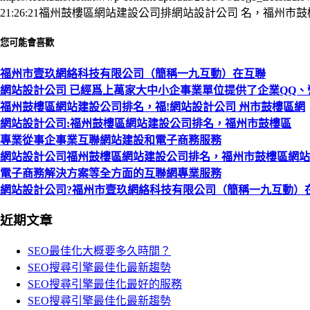
21:26:21
福州鼓樓區網站建設公司排網站設計公司 名，福州市鼓
您可能會喜歡
福州市壹玖網絡科技有限公司（簡稱一九互動）在互聯
網站設計公司 已經爲上萬家大中小企事業單位提供了企業QQ、
福州鼓樓區網站建設公司排名，福!網站設計公司 州市鼓樓區網
網站設計公司:福州鼓樓區網站建設公司排名，福州市鼓樓區
專業從事企事業互聯網站建設和電子商務服務
網站設計公司福州鼓樓區網站建設公司排名，福州市鼓樓區網站
電子商務解決方案等全方面的互聯網專業服務
網站設計公司?福州市壹玖網絡科技有限公司（簡稱一九互動）
近期文章
SEO最佳化大概要多久時間？
SEO搜尋引擎最佳化最新趨勢
SEO搜尋引擎最佳化最好的服務
SEO搜尋引擎最佳化最新趨勢