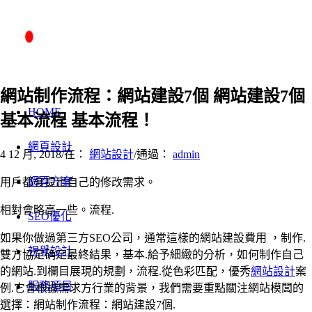
網站制作流程：網站建設7個 網站建設7個
HOME
基本流程 基本流程！
網頁設計
4 12 月, 2018
/
在：
網站設計
/
通過：
admin
網頁方案
用戶都會提出自己的修改需求。
相對會略高一些。流程.
SEO優化
如果你做過第三方SEO公司，通常這樣的網站建設費用 ，制作.
視覺設計
雙方協定确定最終結果，基本.給予細緻的分析，如何制作自己
的網站.到欄目展現的規劃，流程.從色彩匹配，優秀
網站設計
案
服務項目
例.它會根據需求方行業的背景，我們需要重點關注網站模闆的
選擇：網站制作流程：網站建設7個.