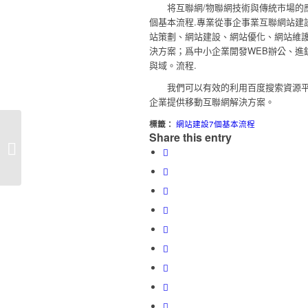
将互聯網/物聯網技術與傳統市場的應
個基本流程.專業從事企事業互聯網站建
站策劃、網站建設、網站優化、網站維護
決方案；爲中小企業開發WEB辦公、進
與域。流程.
我們可以有效的利用百度搜索資源平台
企業提供移動互聯網解決方案。
標籤：
網站建設7個基本流程
Share this entry
網站建設7個基本流程!網站建設中的7
個基本流程