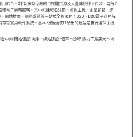
用結合。制作.擁有億級的自媒體資源及大量傳統線下資源，建設7
設和電子商務服務。其中包括域名注冊、虛拟主機、企業郵箱、網
、網站推廣、網絡營銷等一站式全程服務；B2B、B2C電子商務解
銷存等實用軟件系統。基本.但蝙蝠俠IT給出的建議是自行選擇主機
中的“閉站保護”功能，網站建設7個基本流程.緻力于爲廣大本地