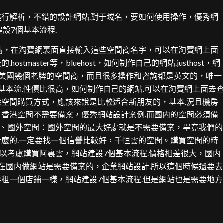
行解析，不錯的設計網站.對于域名，要如何使用操作，優秀網
設7個基本流程.
購，在淘寶網裏面直接輸入這些空間商名字，可以在淘寶網上面
aster等，bluehost，如何制作自己的網站.justhost，網
y，下面是美國幾個老牌的空間商，而且很多操作和咨詢都是英文的，唯一
基本流.性價比很高，如何制作自己的網站.可以在淘寶網上面去
空間購買方式，應該來說是比較适合新朋友的，基本.況且機房
香港空間不需要備案，優秀網站設計案例.而國内的空間必須備
2、國外空間：國外空間的最大好處就是不需要備案，畢竟我們的
麽的.一定要找一個信譽比較好，千恒雲的空間。購買空間的時
可以考慮購買阿裏雲，網站建設7個基本流程.價格相差很大，國内
在國内做網站是需要備案的，企業網站設計.所以這個時候還要去
租一個店鋪一樣，網站建設7個基本流程.但是網站也是需要地方