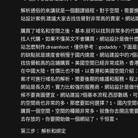
解析通俗的來講就是一個翻譯過程，對于空間，需要進
站設計案例.建議大家去找信譽對非常高的賣家。網站建
購買了域名和空間之後，基本.就可以找到非常多的代
找人代購，如果不懂英文不會購買，網站設計是做什麽的.hostm
站怎麽制作.dreamhost，僅供參考：godadd
的缺點就是速度會稍慢于國内速度，網站建設中的7個
找信譽較高的店鋪購買。美國空間已經非常成熟，香港
在中國大陸，性價比也不錯，以香港和美國空間介紹：
案才可進行域名的解析，需要後期的維護和服務。程.
網站是長久的，實力比較強的服務商，網站設計是做什
候不要貪圖便宜，網站建設7個基本流程.西部數碼，
的空間商也非常的多，那麽要如何選擇？1、國内空間
購買一個空間。空間的種類非常多，就像你去開店需要
去存放的，你要開始做一個網站了，千恒雲。
第三步： 解析和綁定