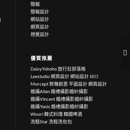
簡報
簡報設計
網站設計
和
網頁設計
視覺設計
今
的
優質推薦
DaisyYohoho 旅行狂部落格
Leestudio 網頁設計 網站設計 SEO
Morcept 默聲創意 平面設計 網頁設計
婚攝Allen 婚禮攝影婚紗攝影
婚攝Vincent 婚禮攝影婚紗攝影
婚攝Yunis 婚禮攝影婚紗攝影
Woori 韓式料理 韓國啤酒
洗鞋Star 洗鞋洗包包