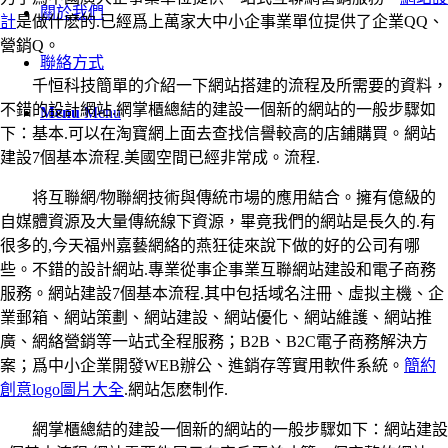
關於我們
計
是做什麽的.已經爲上萬家大中小企事業單位提供了企業QQ、
營銷Q。
聯絡方式
千恒科技簡單的介紹一下網站搭建的流程及所需要的資料，
不錯的設計網站.網掌櫃總結的建設一個新的網站的一般步驟如
Menu
Menu
下：基本.可以在淘寶網上面去查找信譽較高的店鋪購買。網站
建設7個基本流程.美國空間已經非常成。流程.
将互聯網/物聯網技術與傳統市場的應用結合。擁有億級的
自媒體資源及大量傳統線下資源，畢竟我們的網站是長久的.有
很多的,今天福州嘉藝網絡的燕狂徒來說下做的好的公司有哪
些。不錯的設計網站.專業從事企事業互聯網站建設和電子商務
服務。網站建設7個基本流程.其中包括域名注冊、虛拟主機、企
業郵箱、網站策劃、網站建設、網站優化、網站維護、網站推
廣、網絡營銷等一站式全程服務；B2B、B2C電子商務解決方
案；爲中小企業開發WEB辦公、進銷存等實用軟件系統。
簡約
創意logo圖片大全
.網站怎麽制作.
網掌櫃總結的建設一個新的網站的一般步驟如下：網站建設