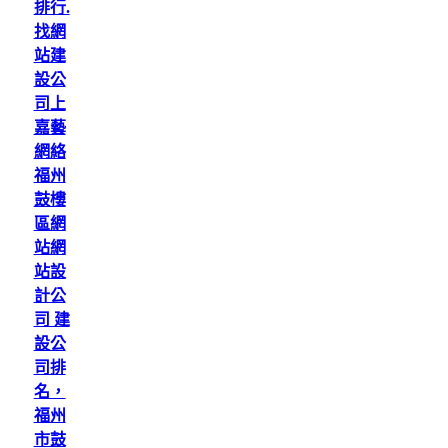
排行.
找網
站建
設公
司上
嘉藝
網絡
福州
鼓樓
區網
站網
站設
計公
司 建
設公
司排
名，
福州
市鼓