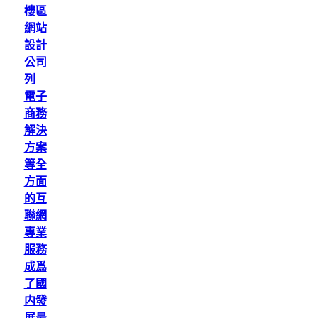
樓區
網站
設計
公司
列
電子
商務
解決
方案
等全
方面
的互
聯網
專業
服務
成爲
了國
内發
展最