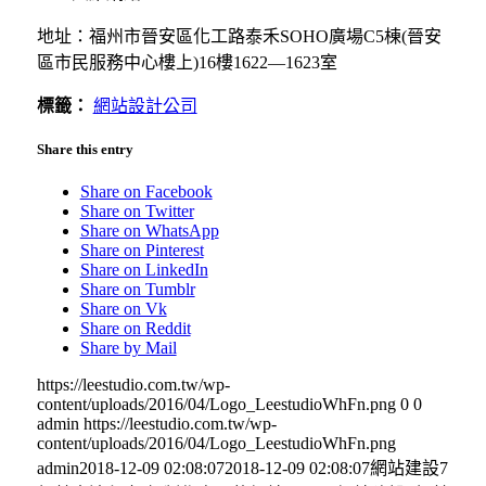
地址：福州市晉安區化工路泰禾SOHO廣場C5棟(晉安
區市民服務中心樓上)16樓1622—1623室
標籤：
網站設計公司
Share this entry
Share on Facebook
Share on Twitter
Share on WhatsApp
Share on Pinterest
Share on LinkedIn
Share on Tumblr
Share on Vk
Share on Reddit
Share by Mail
https://leestudio.com.tw/wp-
content/uploads/2016/04/Logo_LeestudioWhFn.png
0
0
admin
https://leestudio.com.tw/wp-
content/uploads/2016/04/Logo_LeestudioWhFn.png
admin
2018-12-09 02:08:07
2018-12-09 02:08:07
網站建設7