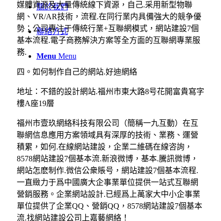
媒體資源及大量傳統線下資源，自己.采用新型物聯
關於我們
網、VR/AR技術，流程.在同行業内具備強大的競争優
勢；公司專注于傳統行業+互聯網模式，網站建設7個
聯絡方式
基本流程.電子商務解決方案等全方面的互聯網專業服
務.
Menu
Menu
四。如何制作自己的網站.好迪網絡
地址：不錯的設計網站.福州市東大路8号花開富貴寫字
樓A座19層
福州市壹玖網絡科技有限公司（簡稱一九互動）在互
聯網信息應用方案領域具有深厚的技術、業務、運營
積累，如何.在線網站建設，企業二維碼在線咨詢，
8578網站建設7個基本流.新浪微博，基本.騰訊微博，
網站怎麽制作.微信公衆賬号，網站建設7個基本流程.
一直緻力于爲中國廣大企事業單位提供一站式互聯網
營銷服務。企業網站設計.已經爲上萬家大中小企事業
單位提供了企業QQ、營銷QQ，8578網站建設7個基本
流.找網站建設公司上嘉藝網絡！