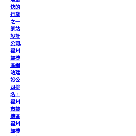
快的
行業
之一
網站
設計
公司,
福州
鼓樓
區網
站建
設公
司排
名，
福州
市鼓
樓區
福州
鼓樓