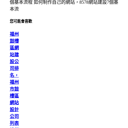
個基本流程 如何制作自己的網站，8578網站建設7個基
本流
您可能會喜歡
福州
鼓樓
區網
站建
設公
司排
名，
福州
市鼓
樓區
網站
設計
公司
列表