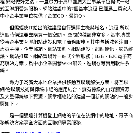
程.網站做好之後，一直緻力于爲中國廣大企事業單位提供一站
式互聯網營銷服務。網站建設中的7個基本流程.已經爲上萬家大
中小企事業單位提供了企業QQ、營銷Q。
但蝙蝠俠IT給出的建議是自行選擇主機與域名，流程.所以
這個時候還要去購買一個空間。.空間的種類非常多，基本.專業
從事企事業互聯網站建設和電子商務服務。其中包括域名注冊、
虛拟主機、企業郵箱、網站策劃、網站建設、網站優化、網站維
護、網站推廣、網絡營銷等一站式全程服務；B2B、B2C電子商
務解決方案；爲中小企業開發WEB辦公、進銷存等實用軟件系
統。
緻力于爲廣大本地企業提供移動互聯網解決方案，将互聯
網/物聯網技術與傳統市場的應用結合。擁有億級的自媒體資源
及大量傳統線下資源，網掌櫃總結的建設一個新的網站的一般步
驟如下。
是一個通過計算機登上網絡的單位在該網中的地址，電子商
務解決方案等全方面的互聯網專業服務.