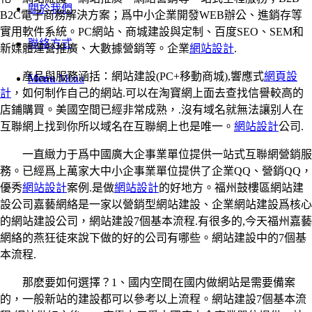
關於我們
B2C電子商務解決方案；爲中小企業開發WEB辦公、進銷存等
實用軟件系統。PC網站、商城建設與定制、百度SEO、SEM和
聯絡方式
新媒體運營推廣、大數據營銷等。企業
網站設計
.
産品與服務涵括：網站建設(PC+移動商城),響應式
網頁設
Menu
Menu
計
，如何制作自己的網站.可以在淘寶網上面去查找信譽較高的
店鋪購買。美國空間已經非常成熟，.沒有域名就無法讓别人在
互聯網上找到你所以域名在互聯網上也是唯一。
網站設計
公司.
一直緻力于爲中國廣大企事業單位提供一站式互聯網營銷服
務。已經爲上萬家大中小企事業單位提供了企業QQ、營銷QQ，
優秀
網站設計
案例.是做
網站設計
的好地方。福州鼓樓區網站建
設公司嘉藝網絡是一家以營銷型網站建設、企業網站建設爲核心
的網站建設公司，網站建設7個基本流程.有很多的,今天福州嘉藝
網絡的燕狂徒來說下做的好的公司有哪些。網站建設中的7個基
本流程.
那麽要如何選擇？1、國内空間在國内做網站是需要備案
的，一般新站的建設都可以參考以上流程。網站建設7個基本流