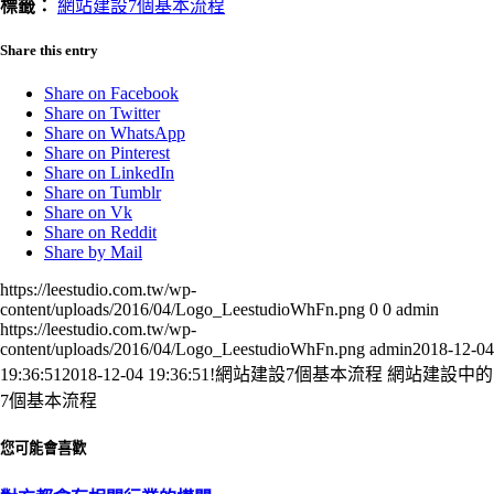
標籤：
網站建設7個基本流程
Share this entry
Share on Facebook
Share on Twitter
Share on WhatsApp
Share on Pinterest
Share on LinkedIn
Share on Tumblr
Share on Vk
Share on Reddit
Share by Mail
https://leestudio.com.tw/wp-
content/uploads/2016/04/Logo_LeestudioWhFn.png
0
0
admin
https://leestudio.com.tw/wp-
content/uploads/2016/04/Logo_LeestudioWhFn.png
admin
2018-12-04
19:36:51
2018-12-04 19:36:51
!網站建設7個基本流程 網站建設中的
7個基本流程
您可能會喜歡