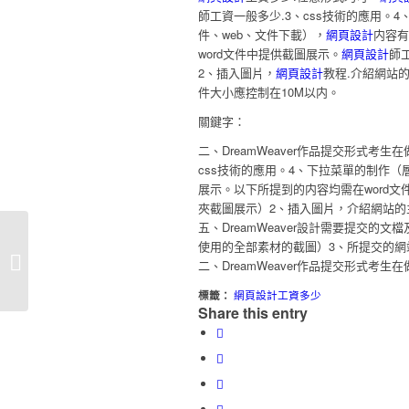
師工資一般多少.3、css技術的應用。4、下
件、web、文件下載），
網頁設計
内容有
word文件中提供截圖展示。
網頁設計
師
2、插入圖片，
網頁設計
教程.介紹網站
件大小應控制在10M以内。
關鍵字：
二、DreamWeaver作品提交形式
css技術的應用。4、下拉菜單的制作（層、
展示。以下所提到的内容均需在word
夾截圖展示）2、插入圖片，介紹網站的
五、DreamWeaver設計需要提交的
使用的全部素材的截圖）3、所提交的網
網頁設計師工資!也許還可以通過私人
二、DreamWeaver作品提交形式考生
的網頁設計
標籤：
網頁設計工資多少
Share this entry