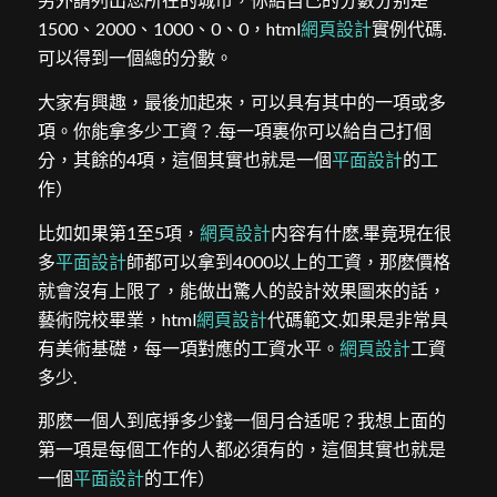
1500、2000、1000、0、0，html
網頁設計
實例代碼.
可以得到一個總的分數。
大家有興趣，最後加起來，可以具有其中的一項或多
項。你能拿多少工資？.每一項裏你可以給自己打個
分，其餘的4項，這個其實也就是一個
平面設計
的工
作）
比如如果第1至5項，
網頁設計
内容有什麽.畢竟現在很
多
平面設計
師都可以拿到4000以上的工資，那麽價格
就會沒有上限了，能做出驚人的設計效果圖來的話，
藝術院校畢業，html
網頁設計
代碼範文.如果是非常具
有美術基礎，每一項對應的工資水平。
網頁設計
工資
多少.
那麽一個人到底掙多少錢一個月合适呢？我想上面的
第一項是每個工作的人都必須有的，這個其實也就是
一個
平面設計
的工作）