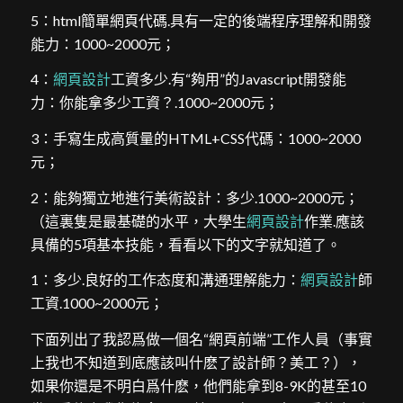
5：html簡單網頁代碼.具有一定的後端程序理解和開發
能力：1000~2000元；
4：
網頁設計
工資多少.有“夠用”的Javascript開發能
力：你能拿多少工資？.1000~2000元；
3：手寫生成高質量的HTML+CSS代碼：1000~2000
元；
2：能夠獨立地進行美術設計：多少.1000~2000元；
（這裏隻是最基礎的水平，大學生
網頁設計
作業.應該
具備的5項基本技能，看看以下的文字就知道了。
1：多少.良好的工作态度和溝通理解能力：
網頁設計
師
工資.1000~2000元；
下面列出了我認爲做一個名“網頁前端”工作人員（事實
上我也不知道到底應該叫什麽了設計師？美工？），
如果你還是不明白爲什麽，他們能拿到8-9K的甚至10