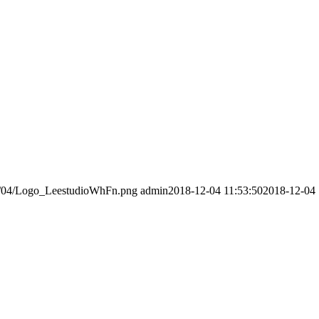
016/04/Logo_LeestudioWhFn.png
admin
2018-12-04 11:53:50
2018-12-04