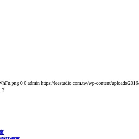
oWhFn.png
0
0
admin
https://leestudio.com.tw/wp-content/uploads/2
資？
家