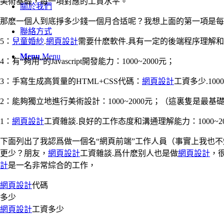
美術基礎，每一項對應的工資水平。
關於我們
那麽一個人到底掙多少錢一個月合适呢？我想上面的第一項是每
聯絡方式
5：
兒童婚紗
.
網頁設計
需要什麽軟件.具有一定的後端程序理解和開發
Menu
Menu
4：有“夠用”的Javascript開發能力：1000~2000元；
3：手寫生成高質量的HTML+CSS代碼：
網頁設計
工資多少.1000
2：能夠獨立地進行美術設計：1000~2000元；（這裏隻是
1：
網頁設計
工資雜談.良好的工作态度和溝通理解能力：1000~20
下面列出了我認爲做一個名“網頁前端”工作人員（事實上我也不知
更少？朋友，
網頁設計
工資雜談.爲什麽别人也是做
網頁設計
，
計
是一名非常綜合的工作，
網頁設計
代碼
多少
網頁設計
工資多少