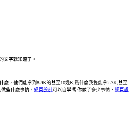
下的文字就知道了。
們能拿到8-9K的甚至10幾K,爲什麽我隻能拿2-3K,甚至
能做些什麽事情，
網頁設計
可以自學嗎.你做了多少事情，
網頁設