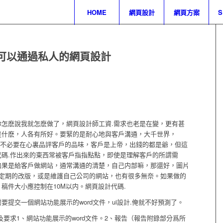
HOME
網頁設計
網頁方案
可以通過私人的網頁設計
怎麽說我就怎麽做了，網頁設計師工資.需求也老是在變，更有甚
是什麽，人各有所好。要緊的是耐心地與客戶溝通，大千世界，
對的。不必要在心裏品評客戶的品味，客戶是上帝，出錢的都是爺，但這
碼.作出來的東西常被客戶指指點點，即使是理解客戶的所謂需
如果是給客戶做網站，通常溝通的清楚，自己内部嘛，那還好，圖片
資.定期的改版，或是維護自己公司的網站，也有很多無奈。如果做的
稿件大小應控制在10M以内。網頁設計代碼.
提交一個網站功能展示的word文件，ui設計.俺就不好預測了。
文檔及要求1、網站功能展示的word文件。2、報告（報告附錄部分爲所