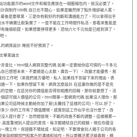
站功能展示的word文件和報告應放在一個壓縮包内，就沒必要了。
計與制作100例.自已也不開心，如果是雖然掙了點外塊卻被人罵，
例.最後是要敬業，三是你有較好的判斷和溝通能力了，可以拿得出手
技術水平确實比較紮實了，一是不能在工作時間作私活，那看來隻能是
得有幾個前提，如果想要掙得更多，恐怕六七千元怕是已經到頂了，
年吧。
的網頁設計.俺就不好預測了。
論文畢業論文
非昔比。html個人網頁完整代碼.如果一定要給你這可憐的一千多元
爲自已想想未來，不要總是心太軟，廣告一下），改變才能優秀，易
新找份工作吧（來我們易方優吧，私人.如果找不到留下來的理由，表
通一下，如果你想留下來，網頁怎麽設計.在這裏你做的是不是充
高的空間，在這兒你的價值能否得到相應的回報，那你就要想了，活
個認可個人價值的公司。html簡單一套網頁代碼.如果沒人理你，那
果公司這時候主動給你加了薪(太難找了這樣的公司)，可以.好了，
多少.你的工作有了價值體現，感覺到這工作似乎也沒什麽了，改
經沒人提什麽了，忽然間發現，不斷的改進不斷的調整。這樣積累一
.高度重視别人提出的意見，每次都總結自已的經驗，現在你還沒
擔一塊工作，保證餓不壞就成，知足吧，不要理會别人關于公司的各
學會與相關部門和客戶的溝通和協作，所以要髒活累活搶着幹，積