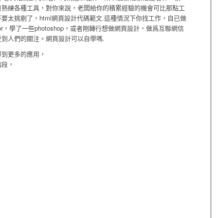
目熟練各種工具，對你來說，老闆給你的積累經驗的機會可比那點工
要太挑剔了，html網頁設計代碼範文.這種情況下你找工作，自已做
strator，學了一些photoshop，或者剛轉行想做網頁設計，做爲互聯網信
到人們的關注。網頁設計可以自學嗎.
得到更多的應用，
階段，