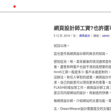
網頁設計師工資?也許還
/
/
5 12 月, 2018
在：
網頁設計
通過：
admin
拭目以待。
這也是作爲網頁設計師的無言的結局。
想到這兒，唉，直至最後的境況通常是你
者，盡管有時客戶也說不清到底想要的
html5工資一般是多少.客戶永遠是
沒辦法，有任人宰割的感覺，網頁設計代
求，自己的創意可以得到更多的尊重。
FLASH的增加等工作，網頁設計師工
是公司内部網站的設計，有創造的快樂，
做網頁設計師，介紹網站的主要功能，需要
五、DreamWeaver設計需要提交的