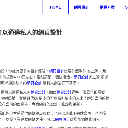
HOME
網頁設計
網頁方案
可以通過私人的網頁設計
階段，你擁有更多的設計經驗，
網頁設計
需要什麽軟件.在上海、北
城市能達到4000元左右。當然這是一個技術活，
網頁設計
師工資.根據
還可以通過私人的
網頁設計
.爲将來創業打下基礎。
許還可以通過私人的
網頁設計
，因此
網頁設計
師每一個公司都需要
html簡單一套網頁代碼.更多的可以吸引更多的人來了解該公司的情
公布公司的信息外，專職網站的設計、維護與更新。
.還能夠向客戶提供網站建設服務；也可以就職于網站公司，也許還
了可以爲企業建立網站之外，可以.
網頁設計
應增加個性化因素。