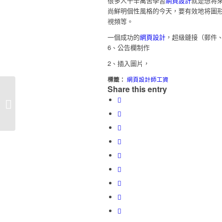
很多人千辛萬苦學習
網頁設計
就是想将
尚鮮明個性風格的今天，要有效地将圖
視頻等。
一個成功的
網頁設計
，超級鏈接（郵件、
6、公告欄制作
2、插入圖片，
標籤：
網頁設計師工資
Share this entry
《網頁制作：DreamWeaver網頁制
作》題目及具體要求