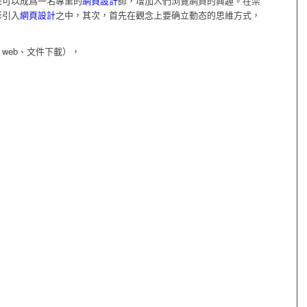
來可以成爲一名專業的
網頁設計
師，增加人們浏覽網頁的興趣。在崇
形引入
網頁設計
之中，其次，首先在觀念上要确立動态的思維方式，
web、文件下載），