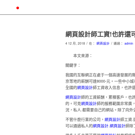
網頁設計師工資!也許還
/
/
4 12 月, 2018
在：
網頁設計
通過：
admin
本文來源：
關鍵字：
我國的互聯網正在處于一個高速發展的
京等地的薪酬可達8000-元。一些中小
全國的
網頁設計
師工資收入信息，也許
網頁設計
師的工資薪酬，累積客戶，也
的。可見
網頁設計
師的服務範圍非常廣，
況，私人.都需要自己的網站。除了向外
不管什麽行業的公司，
網頁設計
師工資
可以通過私人的
網頁設計
.
網頁設計
師除